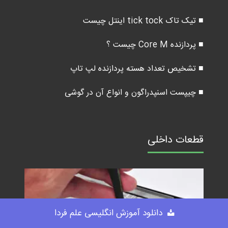
■ تیک تاک tick tock اینتل چیست
■ پردازنده Core M چیست ؟
■ تشخیص تعداد هسته پردازنده لپ تاپ
■ چیپست اسنپدراگون و انواع آن در گوشی
قطعات داخلی
دانلود آموزش انگلیسی علم فردا