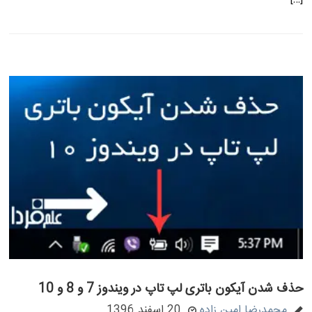
حذف شدن آیکون باتری لپ تاپ در ویندوز 7 و 8 و 10
محمدرضا امین زاده
20 اسفند 1396