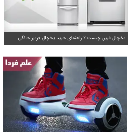
یخچال فریزر چیست ؟ راهنمای خرید یخچال فریزر خانگی