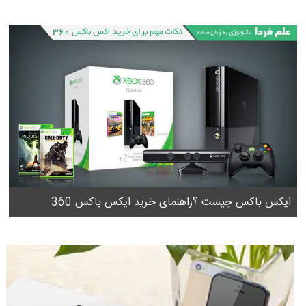
ایکس باکس چیست ؟راهنمای خرید ایکس باکس 360