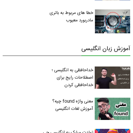
خطا های مربوط به باتری
مادربورد معیوب
آموزش زبان انگلیسی
خداحافظی به انگلیسی ؛
اصطلاحات رایج برای
خداحافظی کردن
معنی واژه found چیه؟
آموزش لغات انگلیسی
تولدت مبارک به انگلیسی چی