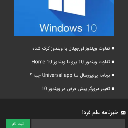
■ تفاوت ویندوز اورجینال با ویندوز کرک شده
■ تفاوت ویندوز 10 پرو با ویندوز 10 Home
■ برنامه یونیورسال سا Universal app چیه ؟
■ تغییر مرورگر پیش فرض در ویندوز 10
خبرنامه علم فردا