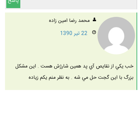
پاسخ
محمد رضا امين زاده
22 تیر 1390
خب يكي از نقايص آي پد همين شارژش هست . اين مشكل
بزرگ با اين گجت حل مي شه . به نظر منم يكم زياده