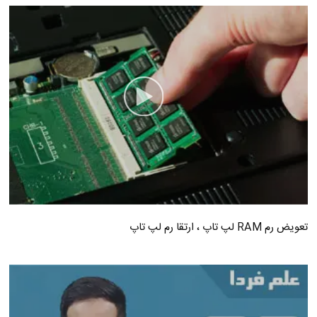
تعویض رم RAM لپ تاپ ، ارتقا رم لپ تاپ