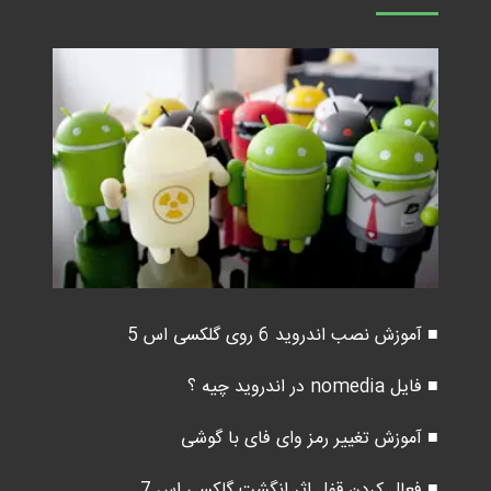
■ آموزش نصب اندروید 6 روی گلکسی اس 5
■ فایل nomedia در اندروید چیه ؟
■ آموزش تغییر رمز وای فای با گوشی
■ فعال کردن قفل اثر انگشت گلکسی اس 7