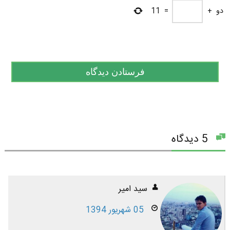
دو
+
=
11
5 دیدگاه
سید امیر
05 شهریور 1394