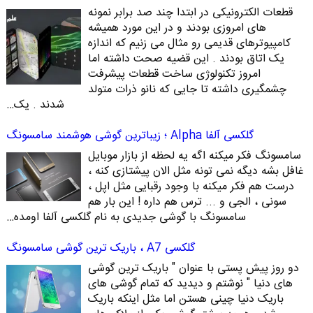
قطعات الکترونیکی در ابتدا چند صد برابر نمونه
های امروزی بودند و در این مورد همیشه
کامپیوترهای قدیمی رو مثال می زنیم که اندازه
یک اتاق بودند . این قضیه صحت داشته اما
امروز تکنولوژی ساخت قطعات پیشرفت
چشمگیری داشته تا جایی که نانو ذرات متولد
شدند . یک…
گلکسی آلفا Alpha ؛ زیباترین گوشی هوشمند سامسونگ
سامسونگ فکر میکنه اگه یه لحظه از بازار موبایل
غافل بشه دیگه نمی تونه مثل الان پیشتازی کنه ،
درست هم فکر میکنه با وجود رقبایی مثل اپل ،
سونی ، الجی و ... ترس هم داره ! این بار هم
سامسونگ با گوشی جدیدی به نام گلکسی آلفا اومده…
گلکسی A7 ، باریک ترین گوشی سامسونگ
دو روز پیش پستی با عنوان " باریک ترین گوشی
های دنیا " نوشتم و دیدید که تمام گوشی های
باریک دنیا چینی هستن اما مثل اینکه باریک