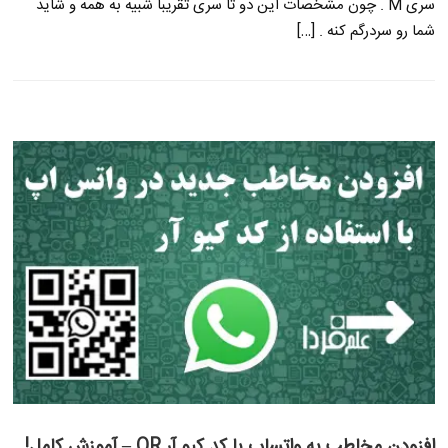
سری M . چون مشخصات این دو تا سری تقریبا شبیه به همه و شاید
شما رو سردرگم کنه . […]
افزودن مخاطب به واتساپ با کد کیو آر QR – آموزش کامل!