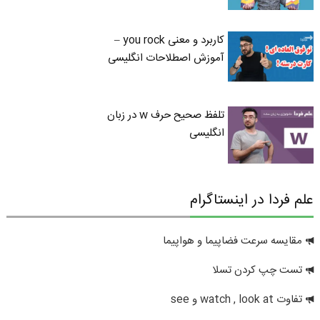
کاربرد و معنی you rock –
آموزش اصطلاحات انگلیسی
تلفظ صحیح حرف w در زبان
انگلیسی
علم فردا در اینستاگرام
مقایسه سرعت فضاپیما و هواپیما
تست چپ کردن تسلا
تفاوت watch , look at و see