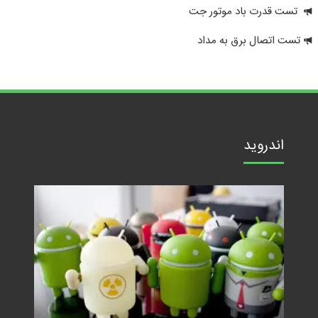
تست قدرت باد موتور جت
تست اتصال برق به مداد
اندروید