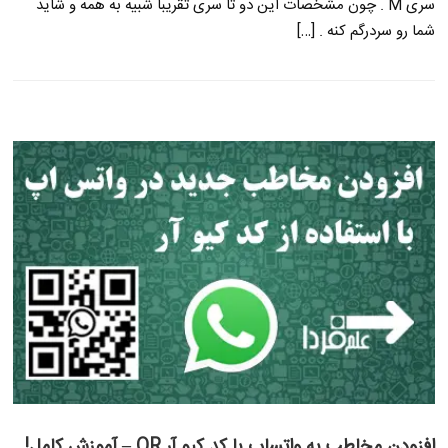
سری M . چون مشخصات این دو تا سری تقریبا شبیه به همه و شاید
شما رو سردرگم کنه . […]
افزودن مخاطب به واتساپ با کد کیو آر QR – آموزش کامل!