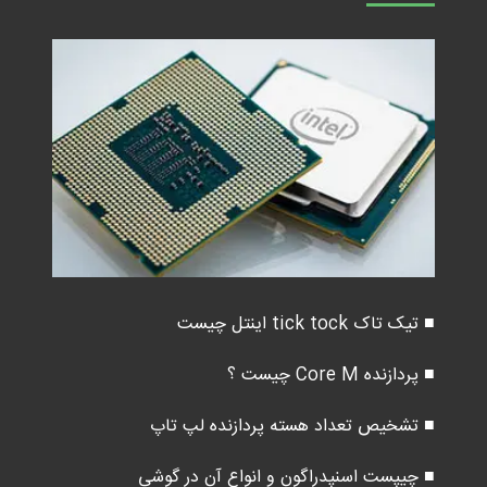
■ تیک تاک tick tock اینتل چیست
■ پردازنده Core M چیست ؟
■ تشخیص تعداد هسته پردازنده لپ تاپ
■ چیپست اسنپدراگون و انواع آن در گوشی