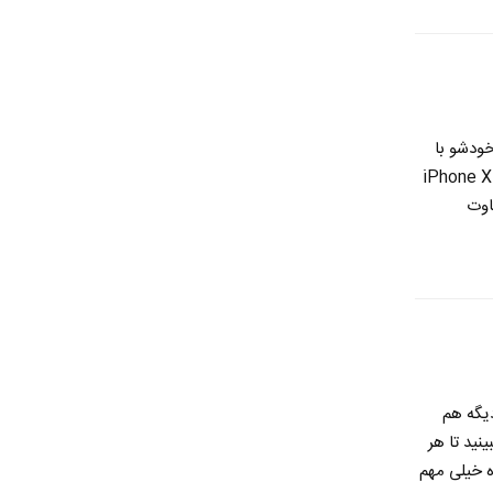
 گوشی جدید خودشو با
 iPhone XS و iPhone XS Max و همینطور iPhone XR
اوت
اژه found یه معنی دیگه هم
ینید تا هر
ن واژه خیلی مهم