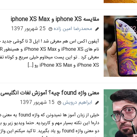
مقایسه iphone XS و iphone XS Max
محمدرضا امین زاده
25 شهریور 1397
آیفون اکس اس هم معرفی شد ! اپل 3 تا
نام های
معرفی کرد . تو این پست میخاوم خیلی سریع و کوتاه تف
iPhone XS و iPhone XS Max رو […]
معنی واژه found چیه؟ آموزش لغات انگلیسی
ابراهیم درویش
15 شهریور 1397
خیلی از زبان آموز ها نمیدونن که و
داره! این نکته بسیار مهم و کاربردیه. حتما ویدیو زیر رو بب
دو معنی واژه found رو یاد بگیرید. تاکید میکنم ای