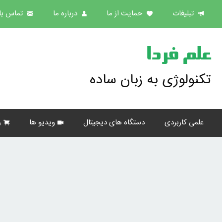
تبلیغات
حمایت از ما
درباره ما
تماس با 
علم فردا
تکنولوژی به زبان ساده
علمی کاربردی
دستگاه های دیجیتال
ویدیو ها
ر