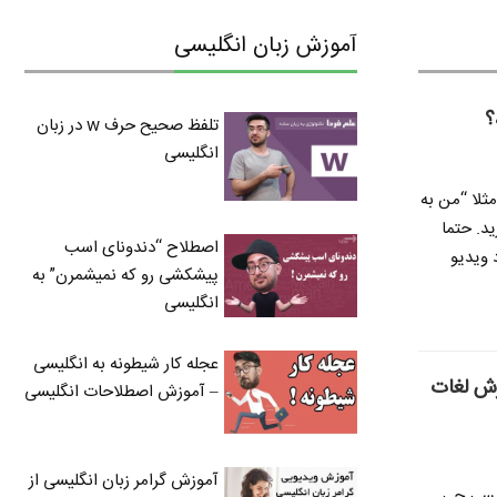
آموزش زبان انگلیسی
؟
تلفظ صحیح حرف w در زبان
انگلیسی
ثلا “من به
د. حتما
اصطلاح “دندونای اسب
 ویدیو
پیشکشی رو که نمیشمرن” به
انگلیسی
عجله کار شیطونه به انگلیسی
زش لغات
– آموزش اصطلاحات انگلیسی
آموزش گرامر زبان انگلیسی از
لیسی چی