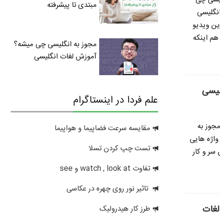
مبتدی تا پیشرفته
انگلیسی
ین ویدیو
هم اینکه
مجوز به انگلیسی چی میشه؟
آموزش لغات انگلیسی
لیسی
علم فردا در اینستاگرام
مجوز به
مقایسه سرعت فضاپیما و هواپیما
Licen یکی از اون واژه هایی
تست چپ کردن تسلا
سر و کار
تفاوت watch , look at و see
تاثیر نور روی چهره در عکاسی
لغات
طرز کار هیدرولیک