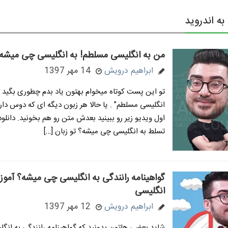
ه اندروید
من به انگلیسی مسلطم! به انگلیسی چی میشه
ابراهیم درویش
14 مهر 1397
تو این پست کوتاه میخوام بهتون یاد بدم چطوری بگید م
انگلیسی مسلطم” . یا حالا هر زبون دیگه ای که دوس داری
اول ویدیو زیر رو ببینید بعدش متن رو هم بخونید. دانلود
تسلط به انگلیسی چی میشه؟ تو زبان […]
گواهینامه رانندگی به انگلیسی چی میشه؟ آمو
انگلیسی
ابراهیم درویش
12 مهر 1397
شاید بعضی هاتون بدونید که گواهینامه رانندگی به انگ