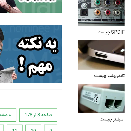
SPDIF چیست
تاندربولت چیست
صفحه 8 از 178
« صفحه
اسپلیتر چیست