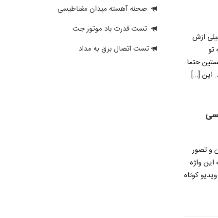
صحنه آهسته میدان مغناطیسی
تست قدرت باد موتور جت
یلی ازش
تست اتصال برق به مداد
 تو
ستین حتما
 این […]
واژه box رو نمیدونن و تصور
ه این واژه
ویدیو کوتاه