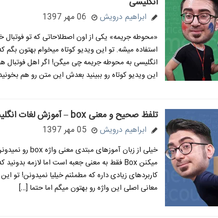
انگلیسی
ابراهیم درویش
06 مهر 1397
«محوطه جریمه» یکی از اون اصطلاحاتی که تو فوتبال خ
استفاده میشه. تو این ویدیو کوتاه میخوام بهتون بگم که
انگلیسی به محوطه جریمه چی میگن! اگر اهل فوتبال ه
این ویدیو کوتاه رو ببینید بعدش این متن رو هم بخونید.
تلفظ صحیح و معنی box – آموزش لغات انگلیسی
ابراهیم درویش
05 مهر 1397
خیلی از زبان آموزهای مبتدی معنی 
میکنن Box فقط به معنی جعبه است اما لازمه بدونید ک
کاربردهای زیادی داره که مطمئنم خیلیا نمیدونن! تو این 
معانی اصلی این واژه رو بهتون میگم اما حتما […]