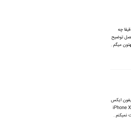
یقا چه
لا در مورد تفاوت آیفون XS و آیفون X مفصل توضیح
پست فرق آیفون XR و آیفون XS رو بهتون میگم .
رزش داره آیفون ایکس
اس بخریم ؟ توی این پست تمرکز من صرفا روی تفاوت iPhone X
ت نمیکنم .