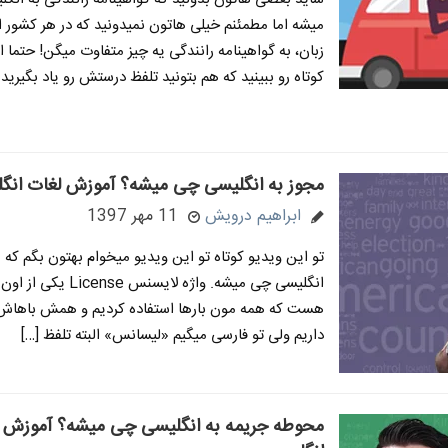
میشه اما مطمئنم خیلی هاتون نمیدونید که در هر کشور 
زبان، به گواهینامه رانندگی یه چیز متفاوت میگن! حتما ا
کوتاه رو ببینید که هم بتونید تلفظ درستش رو یاد بگیرید 
مجوز به انگلیسی چی میشه؟ آموزش لغات انگ
ابراهیم درویش
11 مهر 1397
تو این ویدیو کوتاه تو این ویدیو میخوام بهتون بگم که 
انگلیسی چی میشه. واژه لایسنس se
هست که همه مون بارها استفاده کردیم و همش باهاش 
داریم ولی تو فارسی میگیم «لیسانس» البته تلفظ […]
محوطه جریمه به انگلیسی چی میشه؟ آموزش 