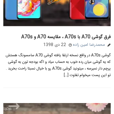
فرق گوشی A70 با A70s ، مقایسه A70 و A70s
محمدرضا امین زاده
22 دی 1398
گوشی A70s در واقع نسخه ارتقا یافته گوشی A70 سامسونگ هستش
که یه گوشی میان رده خوب به حساب میاد و اگه بودجه تون به گوشی
پرچم دار نمیرسه ، میتونید گوشی A70s رو با خیال نسبتا راحت بخرید .
تو این پست میخوام تفاوت […]