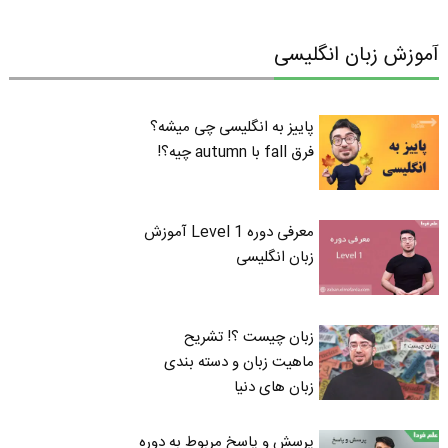
آموزش زبان انگلیسی
پاییز به انگلیسی چی میشه؟
فرق fall با autumn چیه؟!
معرفی دوره Level 1 آموزش
زبان انگلیسی
زبان چیست ؟! تشریح
ماهیت زبان و دسته بندی
زبان های دنیا
پرسش و پاسخ مربوط به دوره