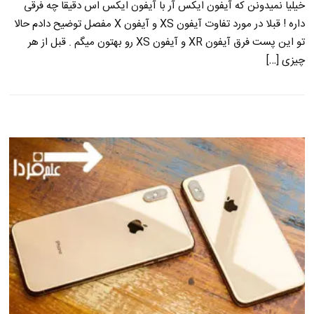
خیلیا نمیدونن که آیفون ایکس آر با آیفون ایکس اس دقیقا چه فرقی
داره ! قبلا در مورد تفاوت آیفون XS و آیفون X مفصل توضیح دادم حالا
تو این پست فرق آیفون XR و آیفون XS رو بهتون میگم . قبل از هر
چیزی […]