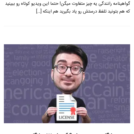
گواهینامه رانندگی یه چیز متفاوت میگن! حتما این ویدیو کوتاه رو ببینید
که هم بتونید تلفظ درستش رو یاد بگیرید هم اینکه […]