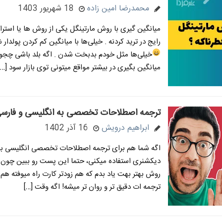
محمدرضا امین زاده
18 شهریور 1403
میانگین گیری با روش مارتینگل یکی از روش ها یا استر
رایج در ترید کردنه . خیلی‌ها با میانگین کم کردن پولدار
خیلی‌ها مثل خودم بدبخت شدن
. اگه بلد باشی چج
میانگین بگیری در بیشتر مواقع میتونی توی بازار سود […]
ترجمه اصطلاحات تخصصی به انگلیسی و فارسی
ابراهیم درویش
16 آذر 1402
اگه شما هم برای ترجمه اصطلاحات تخصصی انگلیسی به 
دیکشنری استفاده میکنی، حتما این پست رو ببین چون 
روش بهتر بهت یاد بدم که هم زودتر کارت راه میوفته هم 
ترجمه ات دقیق تر و روان تر میشه! اگه وقت […]