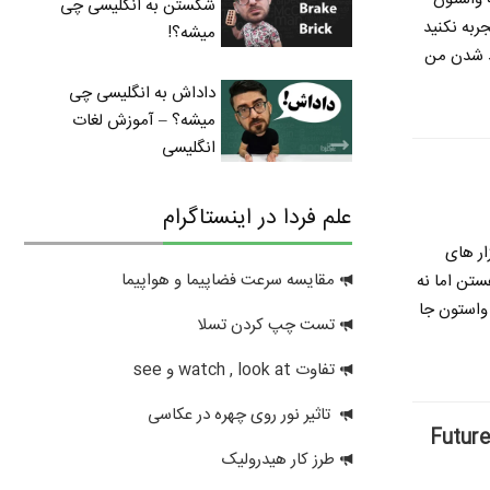
شکستن به انگلیسی چی
ربه نکنید
میشه؟!
ید شدن
من
داداش به انگلیسی چی
میشه؟ – آموزش لغات
انگلیسی
علم فردا در اینستاگرام
ار های
مقایسه سرعت فضاپیما و هواپیما
ستن اما نه
 واستون جا
تست چپ کردن تسلا
تفاوت watch , look at و see
تاثیر نور روی چهره در عکاسی
طرز کار هیدرولیک