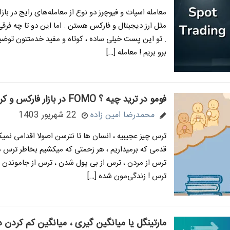
معامله اسپات و فیوچرز دو نوع از معامله‌های رایج در باز
مثل ارز دیجیتال و فارکس هستن . اما این دو تا چه فرقی
. تو این پست خیلی ساده ، کوتاه و مفید خدمتتون توضی
برو بریم ! معامله […]
فومو در ترید چیه ؟ FOMO در بازار فارکس و کریپتو
محمدرضا امین زاده
22 شهریور 1403
ترس چیز عجیبیه ، انسان ها تا نترسن اصولا اقدامی نمیک
قدمی که برمیداریم ، هر زحمتی که میکشیم بخاطر ترس 
ترس از مردن ، ترس از بی پول شدن ، ترس از جاموندن
ترس ! زندگی‌مون شده […]
مارتینگل یا میانگین گیری ، میانگین کم کردن در