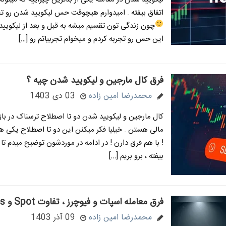
اتفاق بیفته . امیدوارم هیچوقت حس لیکویید شدن رو تج
چون زندگی تون تقسیم میشه به قبل و بعد از لیکوی
این حس رو تجربه کردم و میخوام تجربیاتم رو […]
فرق کال مارجین و لیکویید شدن چیه ؟
محمدرضا امین زاده
03 دی 1403
کال مارجین و لیکویید شدن دو تا اصطلاح ترسناک در باز
مالی هستن . خیلیا فکر میکنن این دو تا اصطلاح یکی ه
! با هم فرق دارن ! در ادامه در موردشون توضیح میدم تا
بیفته ، برو بریم […]
فرق معامله اسپات و فیوچرز ، تفاوت Spot و Futures
محمدرضا امین زاده
09 آذر 1403