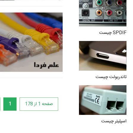
SPDIF چیست
تاندربولت چیست
صفحه 1 از 178
1
اسپلیتر چیست