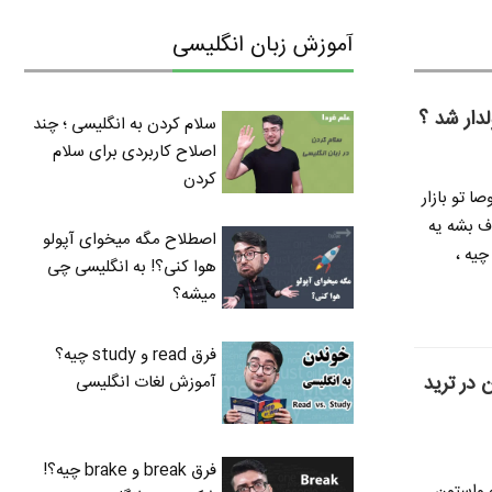
آموزش زبان انگلیسی
لدار شد ؟
سلام کردن به انگلیسی ؛ چند
اصلاح کاربردی برای سلام
کردن
ا تو بازار
ف بشه یه
اصطلاح مگه میخوای آپولو
چیه ،
هوا کنی؟! به انگلیسی چی
میشه؟
فرق read و study چیه؟
 در ترید
آموزش لغات انگلیسی
فرق break و brake چیه؟!
ه واستون