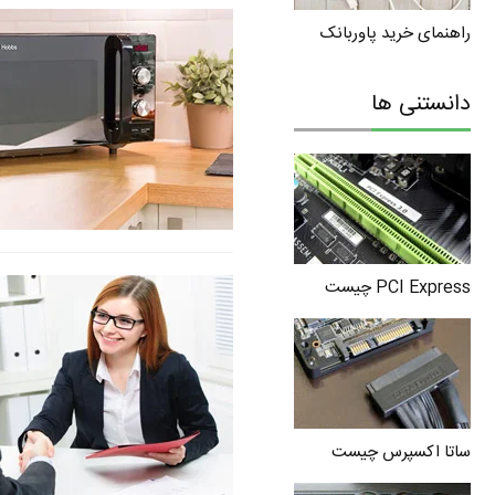
راهنمای خرید پاوربانک
دانستنی ها
PCI Express چیست
ساتا اکسپرس چیست