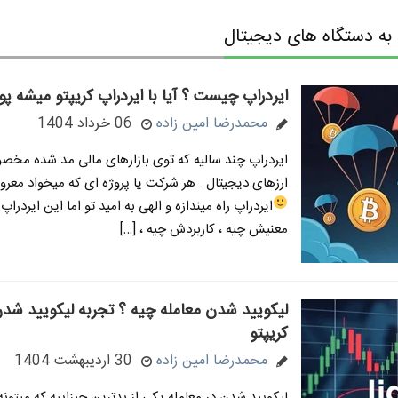
ه دستگاه های دیجیتال
ایردراپ چیست ؟ آیا با ایردراپ کریپتو میشه پو
محمدرضا امین زاده
06 خرداد 1404
ایردراپ چند سالیه که توی بازارهای مالی مد شده مخصوص
ارزهای دیجیتال . هر شرکت یا پروژه ای که میخواد معرو
ایردراپ راه میندازه و الهی به امید تو
اما این ایردراپ 
معنیش چیه ، کاربردش چیه ، […]
لیکویید شدن معامله چیه ؟ تجربه لیکویید شدن
کریپتو
محمدرضا امین زاده
30 اردیبهشت 1404
لیکویید شدن در معامله یکی از بدترین چیزاییه که میتون