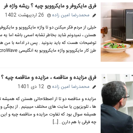
فرق مایکروفر و مایکروویو چیه ؟ ریشه واژه فر
محمدرضا امین زاده
26 اردیبهشت 1402
خیلی از مردم فکر میکنن دو تا واژه مایکروویو و مایکروفر
هستن ، نمیدونم شاید بخاطر تشابه اسمی باشه اما یه 
توضیحات هست که باید بدونید . پس در ادامه با من همر
طرز کار مایکروویو واژه مایکروویو به انگلیسی MicroWave […]
فرق مزایده و مناقصه ، مزایده و مناقصه چیه ؟
محمدرضا امین زاده
12 دی 1401
مزایده و مناقصه دو تا از اصطلاحاتی هستن که همیشه ت
ها ، تلویزیون یا سایت های مختلف میبینیم . از بچگی و
همیشه سوال بود که تفاوت مزایده و مناقصه چیه و این دو
چه فرقی با هم دارن . […]