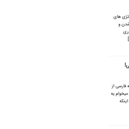
اتژی های
 شدن و
وری
!
فارسی از
میخوام یه
اینکه