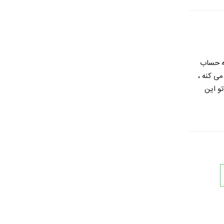
به حساب
می کنه ،
و این