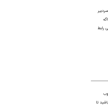
ردبير
اگه
ی رابط
وب
اشید تا