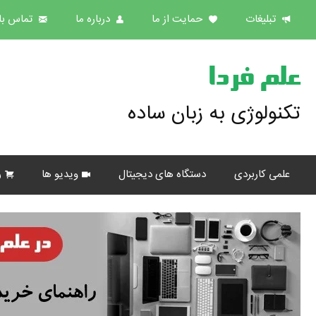
تبلیغات
حمایت از ما
درباره ما
تماس با 
علم فردا
تکنولوژی به زبان ساده
علمی کاربردی
دستگاه های دیجیتال
ویدیو ها
ر