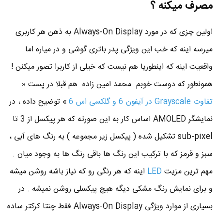
مصرف میکنه ؟
اولین چزی که در مورد Always-On Display به ذهن هر کاربری
میرسه اینه که خب این ویژگی پدر باتری گوشی و در میاره اما
واقعیت اینه که اینطوریا هم نیست که خیلی از کاربرا تصور میکنن !
همونطور که دوست خوبم محمد امین زاده هم قبلا در پست «
تفاوت Grayscale در آیفون 6 و گلکسی اس 6
» توضیح داده ، در
نمایشگر AMOLED اساس کار به این صورته که هر پیکسل از 3 تا
sub-pixel تشکیل شده ( پیکسل زیر مجموعه ) به رنگ های آبی ،
سبز و قرمز که با ترکیب این رنگ ها باقی رنگ ها به وجود میان .
مهم ترین مزیت
LED
اینه که هر رنگی رو که نیاز باشه روشن میشه
و برای نمایش رنگ مشکی دیگه هیچ پیکسلی روشن نمیشه . در
بسیاری از موارد ویژگی Always-On Display فقط چنتا کرکتر ساده