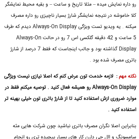
رو داره نمایش میده – مثلا تاریخ و ساعت – و بقیه محیط نمایشگر
کلا خاموشه در نتیجه نمایشگر شارژ بسیار ناچیزی رو داره مصرف
میکنه . یه ویدیو تست ویژگی Always-On Display دیدم که طرف
5 ساعت و 42 دقیقه گلکسی اس 7 رو در حالت Always-On
Display گذاشته بود و جالب اینجاست که فقط 7 درصد از شارژ
باتری مصرف شده بود .
نکته مهم
: لازمه خدمت تون عرض کنم که اصلا نیازی نیست ویژگی
Always-On Display رو همیشه فعال کنید . توصیه میکنم فقط در
موارد ضروری ازش استفاده کنید تا از شارژ باتری تون خیلی بهینه تر
استفاده کنید .
بنابراین اصلا نگران مصرف باتری نباشید چون شرکت هایی مثه
سامسونگ و اال جی دارن کار های بسیار پیچیده تری رو انجام