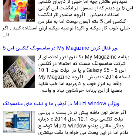
نمیدونم علتش چیه اما خیلی از کاربران گلکسی
اس 5 رو دیدم که از سنسور اثر انگشت این گوشی
استفاده نمیکنن . اگرچه سنسور اثر انگشت
گلکسی اس 5 مثه آیفون نیست اما به نظر من
خیلی خوب کار میکنه و اکیدا توصیه میکنم ازش استفاده کنید . اگر
تا…
غیر فعال کردن My Magazine در سامسونگ گلکسی اس 5
برنامه My Magazine یک نرم افزار اختصای از
شرکت سامسونگ هست که احتمالا در گلکسی
اس 5 - Galaxy S5 و یا در تبلت نوت 10.1
نسخه 2014 دیدینش . اگرچه My Magazine
واقعا یه ابزار خوب و کاربردیه اما خب شاید
بعضیا از این برنامه خوششون نیاد و واسه…
ویژگی Multi window در گوشی ها و تبلت های سامسونگ
اگر خاطر تون باشه پیش تر در پست « بررسی
تبلت گلکسی نوت 10.1 مدل 2014 » درباره
ویژگی مالتی ویندو Multi window توضیح
دادم اما در این پست می خوام با دقت بیشتری