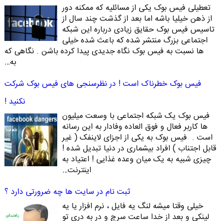
تعطیلی فیس بوک یکی از مسائلیه که ممکنه دور
از ذهن خیلیا باشه اما بعد از گذشت چند سال از
تاسیس فیس بوک حقایق زیادی درباره این شبکه
اجتماعی بزرگ منتشر شده که باعث شده خیلی
ها نسبت به فیس بوک نگاه جدیدی پیدا کرده باشن . نگاهی که
به…
فیس بوک خطرناک است ! در نظرسنجی های فیس بوک شرکت
نکنید !
فیس بوک یک شبکه اجتماعی با وسعت میلیون
ها کاربر فعال و فوق العاده وفادار به این رسانه
است . فیس بوک به یکی از اجزای لاینفک ( غیر
قابل اجتناب ) افراد بیشماری در دنیا تبدیل شده !
چیزی شبیه به یک میان وعده غذایی ! اعتیاد به
اینترنت…
ثبت نام در سایت ها چه ضرورتی دارد ؟
خیلی وقتا میشه لنگ یه فایل ، نرم افزار یا یه
لینکی و بعد از خدا ساعت سرچ و در به دری تو