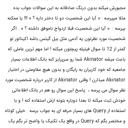
مجبورش میکنه بدون درنگ صادقانه به این سوالات جواب بده .
مثلا میپرسه : « آیا این شخصیت دو تا دختر داره ؟ » !!! یا ممکنه
بپرسه : « آیا این شخصیت قبلا ازدواج ناموفق داشته ؟ » . اگر
شخصیت مورد نظرتون یه آدمی مثل بیل گیتس باشه اکیناتور تو
کمتر از 12 تا سوال فیتیله پیچتون میکنه ! اما مهم ترین عاملی که
باعث میشه Akinator شما رو سرپرایز کنه بانک اطلاعات بسیار
جامعیه که خود کاربران به رایگان و بدون هیچ مقاومتی در اختیار
Akinator میذارن ! وقتی Akinator از کاربر درباره شخصیت مورد
نظر سوال می پرسه ، پاسخ این سوال رو هم در بانک اطلاعاتی
خودش ثبت میکنه تا بعدا دوباره بتونه ازش استفاده کنه ! و با
استفاده از Query های بسیار حرفه ای به جواب برسه . خیلی کوتاه
و مختصر بگم که Query در واقع یک تکنیک یا واضح تر بگم یک