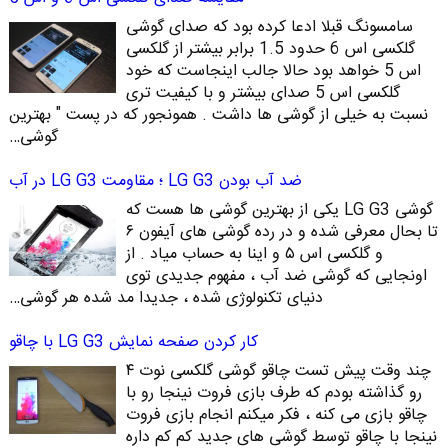
سامسونگ قبلا ادعا کرده بود که صدای گوشی
گلکسی اس 6 حدود 1.5 برابر بیشتر از گلکسی
اس 5 خواهد بود حالا جالب اینجاست که خود
گلکسی اس 5 صدای بیشتر و با کیفیت تری
نسبت به خیلی از گوشی ها داشت . همونجور که در پست " بهترین
گوشی…
ضد آب بودن LG G3 ؛ مقاومت LG G3 در آب
گوشی LG G3 یکی از بهترین گوشی ها هست که
تا بحال معرفی شده و در رده گوشی های آیفون ۶
و گلکسی اس ۵ و اینا به حساب میاد . از
اونجایی که گوشی ضد آب ، مفهوم جدیدی توی
دنیای تکنولوژی شده ، جدیدا مد شده هر گوشی…
کار کردن صفحه نمایش LG G3 با چاقو
چند وقت پیش تست چاقو گوشی گلکسی نوت ۴
رو گذاشته بودم که طرف بازی فروت نینجا رو با
چاقو بازی می کنه ، فکر میکنم انجام بازی فروت
نینجا با چاقو توسط گوشی های جدید کم کم داره