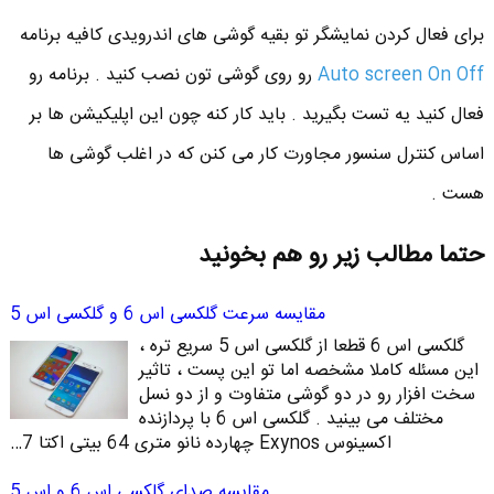
برای فعال کردن نمایشگر تو بقیه گوشی های اندرویدی کافیه برنامه
Auto screen On Off
رو روی گوشی تون نصب کنید . برنامه رو
فعال کنید یه تست بگیرید . باید کار کنه چون این اپلیکیشن ها بر
اساس کنترل سنسور مجاورت کار می کنن که در اغلب گوشی ها
هست .
حتما مطالب زیر رو هم بخونید
مقایسه سرعت گلکسی اس 6 و گلکسی اس 5
گلکسی اس 6 قطعا از گلکسی اس 5 سریع تره ،
این مسئله کاملا مشخصه اما تو این پست ، تاثیر
سخت افزار رو در دو گوشی متفاوت و از دو نسل
مختلف می بینید . گلکسی اس 6 با پردازنده
اکسینوس Exynos چهارده نانو متری 64 بیتی اکتا 7…
مقایسه صدای گلکسی اس 6 و اس 5