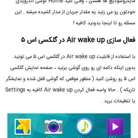
مایکروسودیچ ها هستن ، وقتی کلید Home گوشی اندرویدی
خودتون رو می زنید یه مقدار جریان از مدار کشیده میشه . این
مسئله رو تا اینجا بدونید کافیه !
فعال سازی Air wake up در گلکسی اس ۵
با استفاده از قابلیت Air wake up در گلکسی اس ۵ می تونید
بدون اینکه دکمه ای رو روی گوشی بزنید ، صفحه نمایش گلکسی
اس ۵ رو روشن کنید ( منظور موقعی که گوشی قفل شده و نمایشگر
تاریکه ) . حالا واسه فعال کردن Air wake up کافیه به Settings
یا تنظیمات برید .