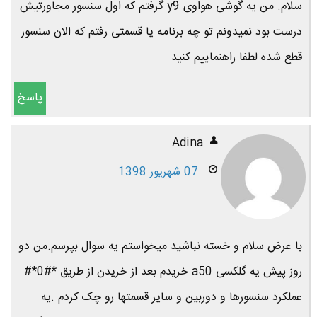
سلام. من یه گوشی هواوی y9 گرفتم که اول سنسور مجاورتیش
درست بود نمیدونم تو چه برنامه یا قسمتی رفتم که الان سنسور
قطع شده لطفا راهنماییم کنید
پاسخ
Adina
07 شهریور 1398
با عرض سلام و خسته نباشید میخواستم یه سوال بپرسم.من دو
روز پیش یه گلکسی a50 خریدم.بعد از خریدن از طریق *#0*#
عملکرد سنسورها و دوربین و سایر قسمتها رو چک کردم .یه