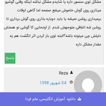
مشکل توی سنسور داره یا شایدم مشکل نباشه.اینکه وقتی گوشیو
میذاری روی گوش خاموش میشع صفحه اما گاهی اوقات
برمیداری روشن نمیشه یا باید دوباره بذاری روی گوش برداری تا
روشن شه.اتفاقی متوجهش شدم .از اونحایی کا گوشی نو هستش
دلیلش چی میتونه باشه؟البته توی باز کردن اثر انگشت هم یه
مقدار مشکل داره
پاسخ
Reza
04 شهریور 1398
دانلود آموزش انگلیسی علم فردا