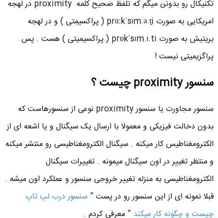
تکنیکال رو بدونن میگم که تلفظ صحیح کلمه proximity در لهجه
امریکایی به صورت prɑːkˈsɪm.ə.t̬i ( پراکسیمِتی ) و در لهجه
بریتیش به صورت prɒkˈsɪm.ɪ.ti ( پراکسیمیتی ) هست . پس
پراگزیمیتی نیست !
سنسور
proximity
چیست ؟
سنسور مجاورت یا سنسور proximity نوعی از سنسورهاست که
بدون دخالت فیزیکی و معمولا با ارسال یک سیگنال و یا اشعه ای از
الکترومغناطیس کار میکنه . سیگنال الکترومغناطیسی رو منتشر میکنه
و منتظر تغییر در اون سیگنال میمونه . تغییرات سیگنال
الکترومغناطیسی به منزله تغییر خروجی سنسور و عملکرد اون میشه .
قبلا نمونه ای از این سنسور رو در پست ”
سنسور درب لپ تاپ
چیست و چگونه کار میکند
” معرفی کردم .