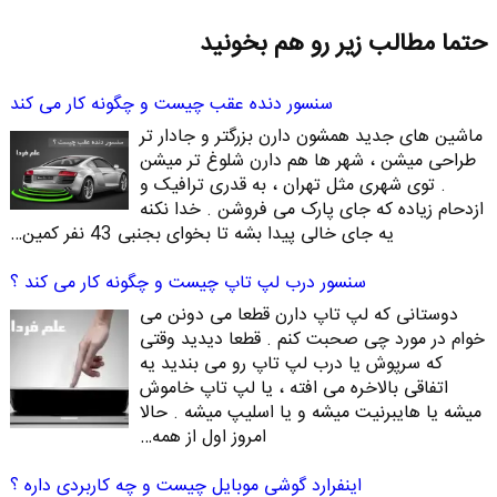
حتما مطالب زیر رو هم بخونید
سنسور دنده عقب چیست و چگونه کار می کند
ماشین های جدید همشون دارن بزرگتر و جادار تر
طراحی میشن ، شهر ها هم دارن شلوغ تر میشن
. توی شهری مثل تهران ، به قدری ترافیک و
ازدحام زیاده که جای پارک می فروشن . خدا نکنه
یه جای خالی پیدا بشه تا بخوای بجنبی 43 نفر کمین…
سنسور درب لپ تاپ چیست و چگونه کار می کند ؟
دوستانی که لپ تاپ دارن قطعا می دونن می
خوام در مورد چی صحبت کنم . قطعا دیدید وقتی
که سرپوش یا درب لپ تاپ رو می بندید یه
اتفاقی بالاخره می افته ، یا لپ تاپ خاموش
میشه یا هایبرنیت میشه و یا اسلیپ میشه . حالا
امروز اول از همه…
اینفرارد گوشی موبایل چیست و چه کاربردی داره ؟