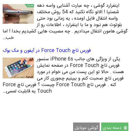
اینفرارد گوشی ، چه عبارت آشنایی واسه دهه
شصتیا ! الانو نگاه نکنید که 54 روش مختلف
واسه انتقال فایل اومده ، یه زمانی بود حتی
بلوتوث هم نبود و ما با اینفرارد ، اطلاعات رو از
گوشی هامون انتقال میدادیم . چه مصیبت هایی کشیدیم بخدا ! اما
خب…
فورس تاچ Force Touch در آیفون و مک بوک
یکی از ویژگی های جالب iPhone 6s سنسور
فورس تاچ Force Touch در صفحه نمایش
هست . حالا تو این پست من می خوام در مورد
فورس تاچ صحبت کنم و ببینیم چجوری کار می
کنه . فورس تاچ Force Touch چیست ؟ فورس تاچ Force
Touch یه قابلیت لمسی…
دسته بندی
گوشی موبایل