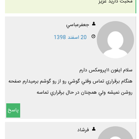
محبت دارید عزیز
جعفرعباسي
20 اسفند 1398
سلام ايفون ١١پرومكس دارم
هنگام برقراري تماس وقتي گوشي رو از رو گوشم برميدارم صفحه
روشن نميشه ولي همچنان در حال برقراري تماسه
پاسخ
فرشاد