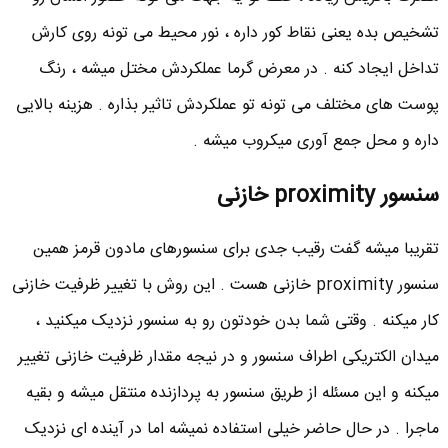
تشخیص بده یعنی نقاط کور داره ، نور محیط می تونه روی کارش
تداخل ایجاد کنه . در معرض گرما عملکردش مختل میشه ، رنگ
پوست های مختلف می تونه تو عملکردش تاثیر بذاره . هزینه بالایی
داره و محل جمع آوری میکروب میشه .
سنسور proximity خازنی
تقریبا میشه گفت رقیب جدی برای سنسورهای مادون قرمز همین
سنسور proximity خازنی هست . این روش با تغییر ظرفیت خازنی
کار میکنه . وقتی شما بدن خودتون رو به سنسور نزدیک میکنید ،
میدان الکتریکی اطراف سنسور و در نیجه مقدار ظرفیت خازنی تغییر
میکنه و این مسئله از طریق سنسور به پردازنده منتقل میشه و بقیه
ماجرا . در حال حاضر خیلی استفاده نمیشه اما در آینده ای نزدیک