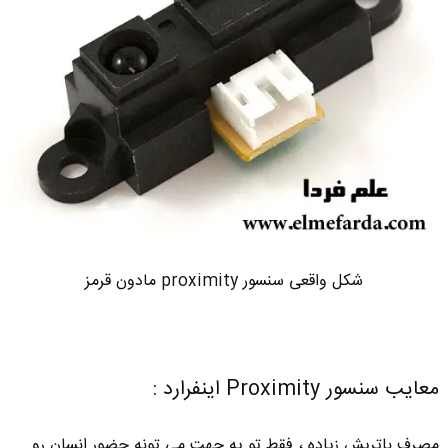
شکل واقعی سنسور proximity مادون قرمز
معایب سنسور Proximity اینفرارد :
مصرف باتریش زیاده ، فقط تو یه جهت می تونه حضور انسان رو