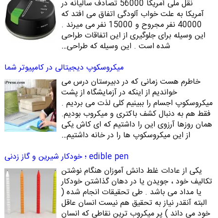
نقل ملی آمریکا 56000 تصادف سالیانه در
آمریکا به علت خواب آلودگی اتفاق می افتد که
40000 نفر مجروح و 15000 نفر می میرند .
این وسیله برای جلوگیری از این اتفاقات طراحی
شده است . این وسیله که طراحی…
میکروسکوپ دیجیتالی در کامپیوتر شما
خاطرم هست زمانی که در دبیرستان درس می
خواندیم از اینکه در آزمایشگاه از پشت
میکروسکوپ اجسام را ببینیم کلی لذت می بردیم .
فقط هم به دنبال کشف باکتری و میکروب بودیم.
همان روزها آرزوی این را داشتیم که ای کاش یکی
از این میکروسکوپ ها را در خانه داشتیم…
edible pen ؛ خودکار شیرین و گاز زدنی
یکی از عادات غلط دانش آموزان هنگام نوشتن
تکالیف خود ، جویدن یا در دهان گذاشتن خودکار
یا مداد می باشد . طی تحقیقات انجام شده (
البته آنقدر نیاز به تحقیق هم نیست انسان عاقل
خود می داند ) پر میکروب ترین نقاطی که انسان