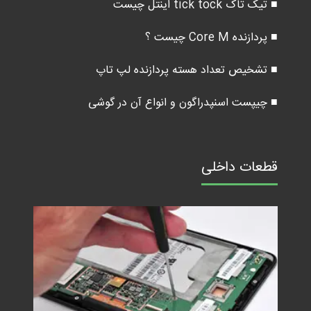
■ تیک تاک tick tock اینتل چیست
■ پردازنده Core M چیست ؟
■ تشخیص تعداد هسته پردازنده لپ تاپ
■ چیپست اسنپدراگون و انواع آن در گوشی
قطعات داخلی