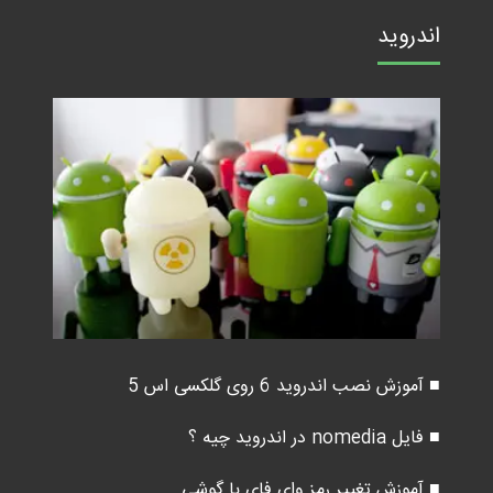
اندروید
■ آموزش نصب اندروید 6 روی گلکسی اس 5
■ فایل nomedia در اندروید چیه ؟
■ آموزش تغییر رمز وای فای با گوشی