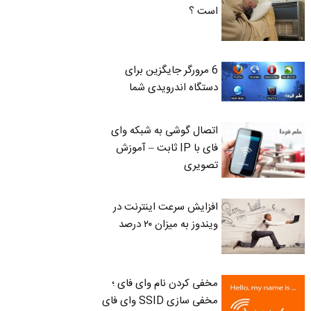
است ؟
6 مرورگر جایگزین برای
دستگاه اندرویدی شما
اتصال گوشی به شبکه وای
فای با IP ثابت – آموزش
تصویری
افزایش سرعت اینترنت در
ویندوز به میزان ۲۰ درصد
مخفی کردن نام وای فای ؛
مخفی سازی SSID وای فای