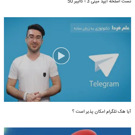
تست اسلحه آیپد مینی 3 ؛ کالیبر 50
آیا هک تلگرام امکان پذیر است ؟