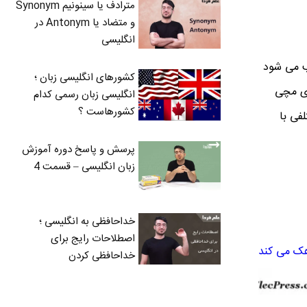
مترادف یا سینونیم Synonym
و متضاد یا Antonym در
انگلیسی
ب می شود
کشورهای انگلیسی زبان ؛
ای مچی
انگلیسی زبان رسمی کدام
کشورهاست ؟
فی با
پرسش و پاسخ دوره آموزش
زبان انگلیسی – قسمت 4
خداحافظی به انگلیسی ؛
اصطلاحات رایج برای
هک می کند
خداحافظی کردن