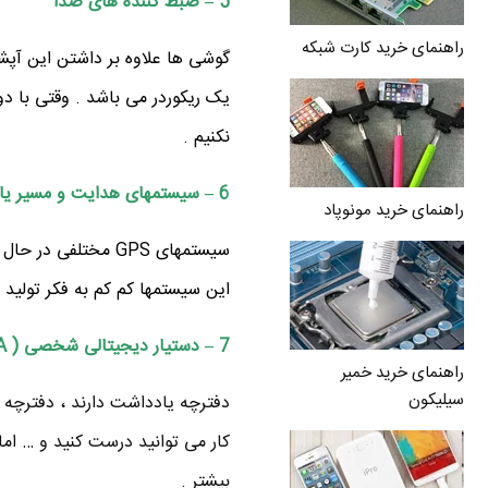
5 – ضبط کننده های صدا
راهنمای خرید کارت شبکه
گوشی ها علاوه بر داشتن این آپش
یک ریکوردر می باشد . وقتی با دو
نکنیم .
6 – سیستمهای هدایت و مسیر یابی (GPS)
راهنمای خرید مونوپاد
این سیستمها کم کم به فکر تولید
7 – دستیار دیجیتالی شخصی ( PDA یا کامپیوتر جیبی)
راهنمای خرید خمیر
سیلیکون
دفترچه یادداشت دارند ، دفترچه ت
کار می توانید درست کنید و … ام
بیشتر .