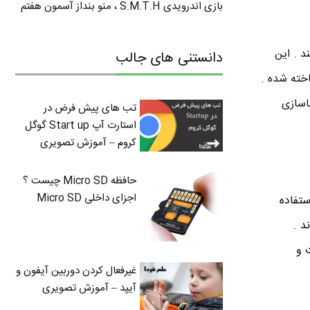
بازی اندرویدی S.M.T.H ، منو بنداز آسمون هفتم
د . این
دانستنی های جالب
خته شده .
اسازی
تب های پیش فرض در
استارت آپ Start up گوگل
کروم – آموزش تصویری
حافظه Micro SD چیست ؟
اجزای داخلی Micro SD
ی استفاده
د .
عات و
غیرفعال کردن دوربین آیفون و
آیپد – آموزش تصویری