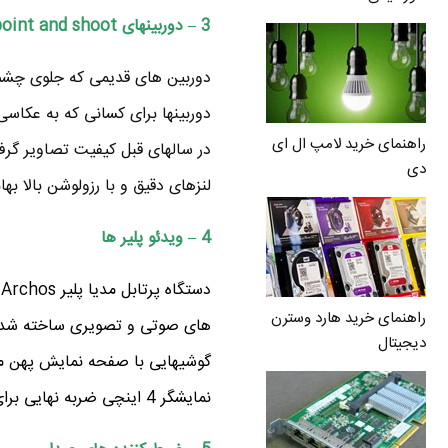
3 – دوربینهای point and shoot
دوربین های قدیمی که جلوی چشم خو
دوربینها برای کسانی که به عکاس
راهنمای خرید لامپ ال ای
در سالهای قبل کیفیت تصاویر گرفت
دی
لنزهای دقیق و با رزولوشن بالا به
4 – ویدئو پلیر ها
د
راهنمای خرید هارد وسترن
های صوتی و تصویری ساخته شده ان
دیجیتال
نمایشگر 4 اینچی ضربه نهایی برای بیرون راندن ویدئو پلیرها از بازار بود .