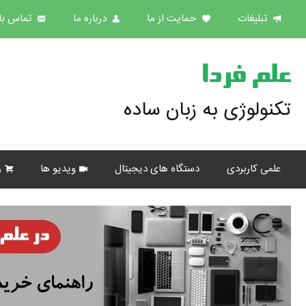
تبلیغات
حمایت از ما
درباره ما
تماس با 
علم فردا
تکنولوژی به زبان ساده
علمی کاربردی
دستگاه های دیجیتال
ویدیو ها
ر