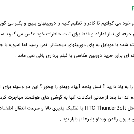
د می گرفتیم تا کادر را تنظیم کنیم را دوربینهای ببین و بگیر می گوین
ی حرفه ای نیاز ندارند و فقط برای ثبت خاطرات خود عکس می گیرند سا
ه شده با موبایل به پای دوربینهای دیجیتالی نمی رسید اما امروزه با ج
انه ای برای خرید دوربین عکاسی یا فیلم برداری باقی نمی ماند .
ستگاه پرتابل مدیا پلیر Archos را به یاد دارید ؟ نسل پنجم آیپاد ویدئو را چطور ؟ این دو وسیله برا
د اما بعد از مدتی امکانات آنها به گوشی های هوشمند مهاجرت کردن
گوشیهایی با صفحه نمایش پهن مثل HTC ThunderBolt با تفکیک پذیری بالا و سرعت انتقال اطلا