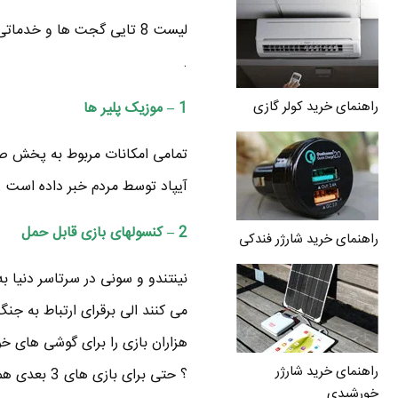
لیست 8 تایی گجت ها و خد
.
راهنمای خرید کولر گازی
1 – موزیک پلیر ها
تمامی امکانات مربوط به پخش صد
آیپاد توسط مردم خبر داده است .
2 – کنسولهای بازی قابل حمل
راهنمای خرید شارژر فندکی
نینتندو و سونی در سرتاسر دنیا ب
می کنند الی برقرای ارتباط به ج
هزاران بازی را برای گوشی های خ
راهنمای خرید شارژر
؟ حتی برای بازی های 3 بعدی هم گوشی های 3 بعدی مثل LG Thrill یا HTC EVO 3D موجود می باشند .
خورشیدی