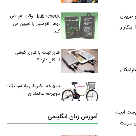
Lubricheck ؛ وقت تعویض
ی خریدن
روغن اتومبیل را تعیین می
ینکار را
کند
شارژ تبلت با شارژر گوشی
اشکال داره ؟
یشرفت هستد مثل Garmin ، Magellan و TomTom اما سازندگان
دوچرخه الکتریکی پاناسونیک ؛
دوچرخه سالمندان
لیست انجام
آموزش زبان انگلیسی
 و سرعت