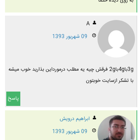
به روی دیده حتما
A
09 شهریور 1393
3gبا4gبا2g فرقش چیه یه مطلب درمورداین بذارید خوب میشه
با تشکر ازسایت خوبتون
پاسخ
ابراهیم درویش
09 شهریور 1393