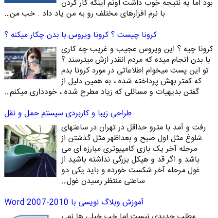
بود اما یه نتیجه خوب داشت اونم اینکه کار کردن
با نرم افزارهای مختلف رو به من یاد داد . خب من…
کرونا چیست ؟ کرونا ویروس با بدن چکار میکنه ؟
کرونا چیه ؟ این ویروس عجیب و غریب چه کاری
با بدن انجام میده که مردم انقدر ازش میترسند ؟
تو این پست میخوام اطلاعاتی در مورد کرونا بدم
که کمتر بهش پرداخته شده ، به همین دلیل از
گفتن بدیهیات و مسائلی که زیاد مطرح شده ، خودداری میکنم…
طراحی زیبا و کاربردی سیستم حمل و نقل
رفت و آمد با مترو حداقل در تهران در ساعتهای
شلوغ مثل اول صبح و بعداظهر مثل گذشتن از
مرحله آخر یک بازی کامپیوتری مبارزه ای می
باشد و اگر قد و هیکل بزرگی نداشته باشید از
غول مرحله آخر شکست خورده و باید یکی دو
ساعتی منتظر رسیدن غول…
آموزش وبلاگ نویسی با Word 2007-2010
مطلب جدیدی نیست اما خب خیلی ها نمی