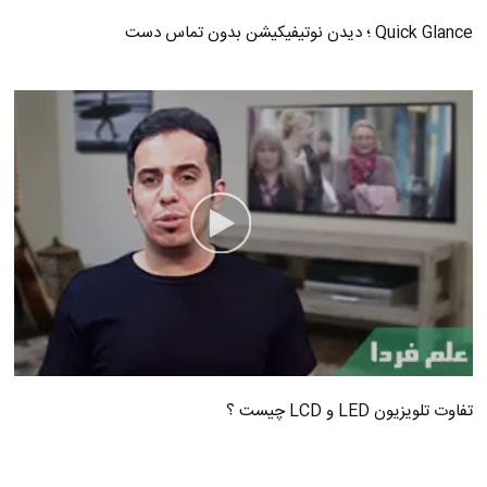
Quick Glance ؛ دیدن نوتیفیکیشن بدون تماس دست
تفاوت تلویزیون LED و LCD چیست ؟