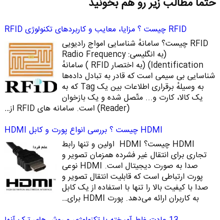
حتما مطالب زیر رو هم بخونید
RFID چیست ؟ مزایا، معایب و کاربردهای تکنولوژی RFID
RFID چیست؟ سامانهٔ شناسایی امواج رادیویی
(به انگلیسی: Radio Frequency
Identification)‏ (به اختصار RFID ) سامانهٔ
شناسایی بی‌ سیمی است که قادر به تبادل داده‌ها
به ‌وسیلهٔ برقراری اطلاعات بین یک Tag که به
یک کالا، کارت و... متّصل شده‌ و یک بازخوان
(Reader) است. سامانه‌ های RFID از…
HDMI چیست ؟ بررسی انواع پورت و کابل HDMI
HDMI چیست؟ HDMI اولین و تنها رابط
تجاری برای انتقال غیر فشرده همزمان تصویر و
صدا به صورت دیجیتال است. HDMI نوعی
پورت ارتباطی است که قابلیت انتقال تصویر و
صدا با کیفیت بالا را تنها با استفاده از یک کابل
به کاربران ارائه می‌دهد. پورت HDMI برای…