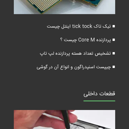
■ تیک تاک tick tock اینتل چیست
■ پردازنده Core M چیست ؟
■ تشخیص تعداد هسته پردازنده لپ تاپ
■ چیپست اسنپدراگون و انواع آن در گوشی
قطعات داخلی