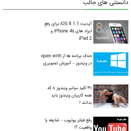
دانستنی های جالب
آپدیت iOS 8.1.1 برای رفع
ایراد های iPhone 4s و
iPad 2
حذف برنامه ها از open with
در ویندوز – آموزش تصویری
۳۰ کلید میانبر ویندوز ۸ که
همه کاربران ویندوز باید
بدانند !
رفع فیلتر یوتیوب – شایعه یا
واقعیت ؟!