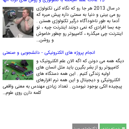
13 عادت غلط آمیخته با تکنولوژی و روش های ترک آنها
در سال 2013 هر جا رو که نگاه کنی تکنولوژی
رو می بینی و دنیا به سمتی داره پیش میره که
آدما به طور ناخودآگاه درگیر تکنولوژی هستن .
چه بسا افرادی که نمی دونند اینترنت چیه ، تو
اینترنت چی میگذره ، کامپیوتر رو چطور خاموش
و روشن…
انجام پروژه های الکترونیکی - دانشجویی و صنعتی
دیگه همه می دونن که اگه الان علم الکترونیک و
کامپیوتر رو از بشر بگیرن باید مثل انسان های
اولیه زندگی کنیم . این همه دستگاه های
الکترونیکی و دیجیتال و این همه نرم افزارهای
پیچیده الکی بوجود نیومدن . تعداد زیادی مهندس به معنی واقعی
کلمه دارن روی علوم…
دسته بندی
تكنولوژي سبز