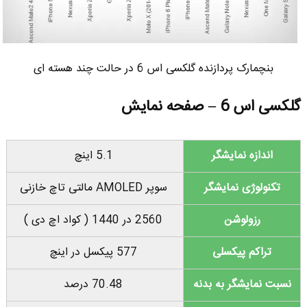
بنچمارک پردازنده گلکسی اس 6 در حالت چند هسته ای
گلکسی اس 6 – صفحه نمایش
اندازه نمایشگر
5.1 اینچ
تکنولوژی نمایشگر
سوپر AMOLED مالتی تاچ خازنی
رزولوشن
2560 در 1440 ( کواد اچ دی )
تراکم پیکسلی
577 پیکسل در اینچ
نسبت نمایشگر به بدنه
70.48 درصد