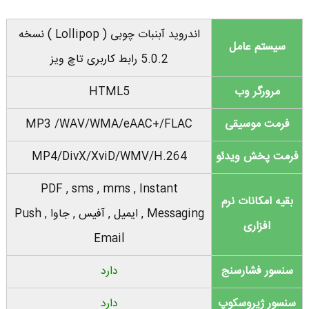
اندروید آبنبات چوبی ( Lollipop ) نسخه
سیستم عامل
5.0.2 رابط کاربری تاچ ویز
مرورگر وب
HTML5
فرمت موسیقی
/WAV/WMA/eAAC+/FLAC
MP3
فرمت پخش ویدئو
MP4/DivX/XviD/WMV/H.264
PDF , sms , mms , Instant
بقیه امکانات نرم
Messaging , ایمیل , آفیس , جاوا , Push
افزاری
Email
سنسور فشارسنج
دارد
سنسور ژیروسکوپ
دارد