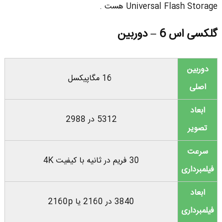
Universal Flash Storage هست .
گلکسی اس 6 – دوربین
دوربین
16 مگاپیکسل
اصلی
ابعاد
5312 در 2988
تصویر
سرعت
30 فریم در ثانیه با کیفیت 4K
فیلمبرداری
ابعاد
3840 در 2160 یا 2160p
فیلمبرداری