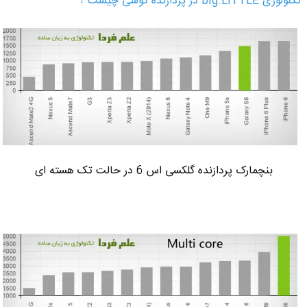
تکنولوژی big.LITTLE در پردازنده گوشی چیست ؟
بنچمارک پردازنده گلکسی اس 6 در حالت تک هسته ای