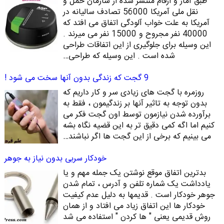
طبق آمار و ارقام منتشر شده از سازمان حمل و
نقل ملی آمریکا 56000 تصادف سالیانه در
آمریکا به علت خواب آلودگی اتفاق می افتد که
40000 نفر مجروح و 15000 نفر می میرند .
این وسیله برای جلوگیری از این اتفاقات طراحی
شده است . این وسیله که طراحی…
9 گجت که زندگی بدون آنها سخت می شود !
روزمره با گجت های زیادی سر و کار داریم که
بدون توجه به تاثیر آنها بر زندگیمون ، فقط به
برآورده شدن نیازمون توسط اون گجت فکر می
کنیم اما اگه کمی دقیق تر به این قضیه نگاه بشه
می بینیم که برخی از این گجت ها اگر نباشند…
خودکار سربی بدون نیاز به جوهر
بدترین اتفاق موقع نوشتن یک جمله مهم و یا
یادداشت یک شماره تلفن و آدرس ، تمام شدن
جوهر خودکار است . قدیمها به دلیل عدم کیفیت
خودکار ها این اتفاق زیاد می افتاد و از همان
روش قدیمی یعنی " ها کردن " استفاده می شد