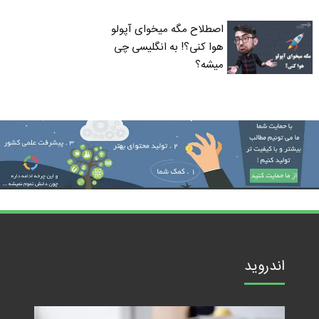
اصطلاح مگه میخوای آپولو
هوا کنی؟! به انگلیسی چی
میشه؟
اندروید