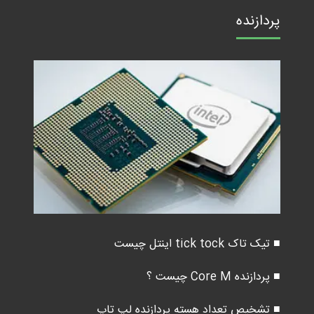
پردازنده
■ تیک تاک tick tock اینتل چیست
■ پردازنده Core M چیست ؟
■ تشخیص تعداد هسته پردازنده لپ تاپ