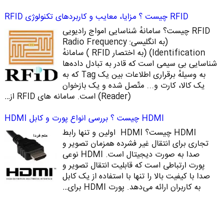
RFID چیست ؟ مزایا، معایب و کاربردهای تکنولوژی RFID
RFID چیست؟ سامانهٔ شناسایی امواج رادیویی
(به انگلیسی: Radio Frequency
Identification)‏ (به اختصار RFID ) سامانهٔ
شناسایی بی‌ سیمی است که قادر به تبادل داده‌ها
به ‌وسیلهٔ برقراری اطلاعات بین یک Tag که به
یک کالا، کارت و... متّصل شده‌ و یک بازخوان
(Reader) است. سامانه‌ های RFID از…
HDMI چیست ؟ بررسی انواع پورت و کابل HDMI
HDMI چیست؟ HDMI اولین و تنها رابط
تجاری برای انتقال غیر فشرده همزمان تصویر و
صدا به صورت دیجیتال است. HDMI نوعی
پورت ارتباطی است که قابلیت انتقال تصویر و
صدا با کیفیت بالا را تنها با استفاده از یک کابل
به کاربران ارائه می‌دهد. پورت HDMI برای…