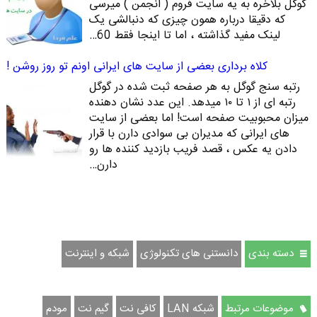
گوگل بلاخره به یه سایت فروم ( انجمن ) میرسی
که دقیقا درباره همون چیزی که دنبالشی یک
لینک مفید گذاشته ، اما تا اینجا فقط 60…
کلاه برداری بعضی از سایت های ایرانی اونم تو روز روشن !
رتبه سنج گوگل به هر صفحه ثبت شده در گوگل
رتبه ای از ۱ تا ۱۰ میدهد. این عدد نشان دهنده
میزان محبوبیت صفحه است! اما بعضی از سایت
های ایرانی که مدیران بی سوادی دارن با قرار
دادن یه عکس ، قصد فریب بازدید کننده ها رو
دارن…
دسته بندی
دانستنی های تکنولوژی
شبکه و اینترنت
موضوعات مرتبط
شبکه LAN
کافی نت
گیم نت
مودم