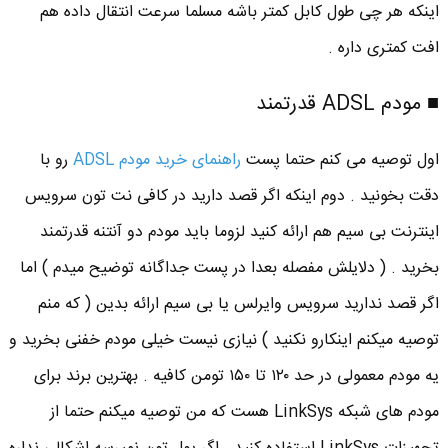
اینکه هر چی طول کابل کمتر باشه مسلما سرعت انتقال داده هم
افت کمتری داره .
■ مودم ADSL قدرتمند
اول توصیه می کنم حتما پست
راهنمای خرید مودم ADSL
رو با
دقت بخونید . دوم اینکه اگر قصد دارید در کافی نت تون سرویس
اینترنت بی سیم هم ارائه کنید لزوما باید مودم دو آنتنه قدرتمند
بخرید . ( دلایلش مفصله بعدا در پست جداگانه توضیح میدم ) اما
اگر قصد ندارید سرویس وایرلس یا بی سیم ارائه بدین ( که منم
توصیه میکنم اینکارو نکنید ) نیازی نیست خیلی مودم خفنی بخرید و
یه مودم معمولی در حد ۱۲۰ تا ۱۵۰ تومن کافیه . بهترین برند برای
مودم های شبکه LinkSys هست که من توصیه میکنم حتما از