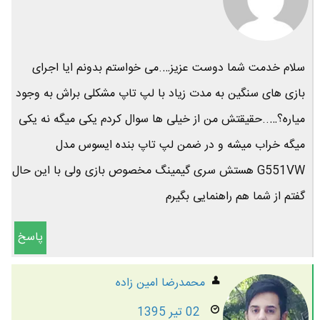
سلام خدمت شما دوست عزیز….می خواستم بدونم ایا اجرای
بازی های سنگین به مدت زیاد با لپ تاپ مشکلی براش به وجود
میاره؟…..حقیقتش من از خیلی ها سوال کردم یکی میگه نه یکی
میگه خراب میشه و در ضمن لپ تاپ بنده ایسوس مدل
G551VW هستش سری گیمینگ مخصوص بازی ولی با این حال
گفتم از شما هم راهنمایی بگیرم
پاسخ
محمدرضا امين زاده
02 تیر 1395