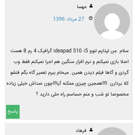
مهسا
27 مرداد 1396
سلام .من لپتاپم لنوو ideapad 510 i5 گرافیک 4 رم 8 هست
اصلا بازی نمیکنم و نرم افزار سنگین هم اجرا نمیکنم فقط وب
گردی و گاها فیلم دیدن همین .میخام ببرم تعمیر گاه بگم فنشو
کلا بردارن .!!!!همجین چیزی ممکنه آیا!!!چون صداش خیلی زیاده
مخصوصا تو شب و منم حساسم.راه حلی دارید ؟
پاسخ
فرهاد