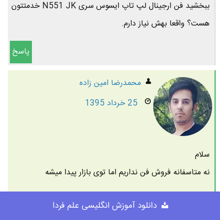
ببخشید فن ارجینال لپ تاپ ایسوس سری N551 JK خدمتتون
هست؟ واقعا بهش نیاز دارم.
پاسخ
محمدرضا امين زاده
25 خرداد 1395
سلام
نه متاسفانه فروش فن نداریم اما توی بازار پیدا میشه
دانلود آموزش انگلیسی علم فردا
محمد