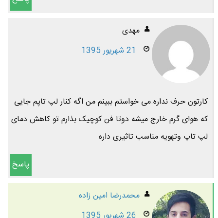
مهدی
21 شهریور 1395
کارتون حرف نداره.می خواستم ببینم من اگه کنار لپ تاپم جایی
که هوای گرم خارج میشه دوتا فن کوچیک بذارم تو کاهش دمای
لپ تاپ وتهویه مناسب تاثیری داره
پاسخ
محمدرضا امين زاده
26 شهریور 1395