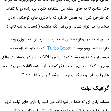
فکر افتادن تا به حای اینکه فن استفاده کنن ، پردازنده رو با تلفات
کم طراحی کنن . به همین خاطره که با باتری های کوچکتر ، زمان
بیشتری می توان تبلت رو روشن نگه داشت ( نسبت به لپ تاپ ) .
ضمن اینکه در پردازنده های لپ تاپ و کامپیوتر ، تکنولوژی وجود
داره به نام توربو بوست
Turbo Boost
که به کاربر اجازه میده
بیشتر از حد تعریف شده کلاک پالس CPU ، ازش کار بکشه . در واقع
نوعی اورکلاک مجازی . خب فکر کنید با این همه قابلیت در پردازنده
های لپ تاپ و دسکتاپ چطور میشه فن رو حذف کرد ؟
گرافیک تبلت
مسلما بازی ای که شما در لپ تاپ می کنید با بازی های تبلت فرق
داره ، تکنولوژی 3D در پردازنده های گرافیکی لپ تاپ به شکل