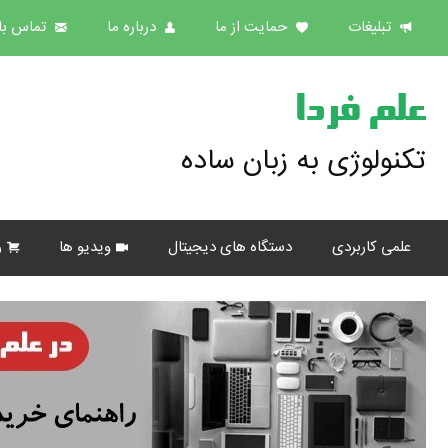
تبلیغات
حمایت از ما
درباره ما
تماس با 
علم فردا
تکنولوژی به زبان ساده
علمی کاربردی
دستگاه های دیجیتال
ویدیو ها
ر