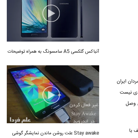
آنباکس گلکسی A5 سامسونگ به همراه توضیحات
دان ایران
بدی نیست
ی وصل
ف با
Stay awake علت روشن ماندن نمایشگر گوشی