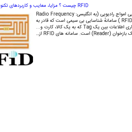
RFID چیست ؟ مزایا، معایب و کاربردهای تکنولوژی RFID
RFID چیست؟ سامانهٔ شناسایی امواج رادیویی (به انگلیسی: Radio Frequency
Identification)‏ (به اختصار RFID ) سامانهٔ شناسایی بی‌ سیمی است که قادر به
تبادل داده‌ها به ‌وسیلهٔ برقراری اطلاعات بین یک Tag که به یک کالا، کارت و...
است. سامانه‌ های RFID از…