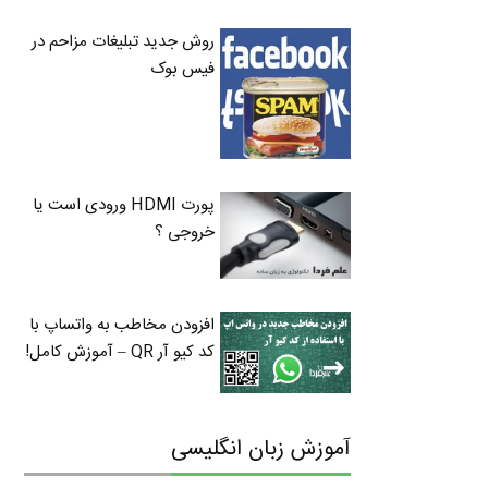
روش جدید تبلیغات مزاحم در
فیس بوک
پورت HDMI ورودی است یا
خروجی ؟
افزودن مخاطب به واتساپ با
کد کیو آر QR – آموزش کامل!
آموزش زبان انگلیسی