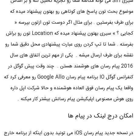
سیری Siri می تونه مکالمه شما رو تجزیه تحلیل کنه و بر اساس
موضوع بحث تون پاسخ های کوتاهی رو بهتون پیشنهاد میده که
برای طرف بفرستین . برای مثال اگر دوست تون ازتون بپرسه «
کجایی ؟ » سیری بهتون پیشنهاد میده که Location تون رو براش
بفرسته . شما تا تپ کردن روی عبارت پیشنهادی محل دقیق شما رو
نقشه برای طرف ارسال میشه . یکی از مهم ترین اتفاق های سال
2016 پیام رسان های هوشمند هستن . چند وقت پیش گوگل در
کنفرانس گوگل IO برنامه پیام رسان Google Allo رو معرفی کرد که
واقعا یک پیام رسان فوق العاده هوشمنده و حالا شرکت اپل داره
روی هوش مصنوعی اپلیکیشن پیام رسانش بیشتر کار میکنه .
امکان درج لینک در پیام ها
در نسخه جدید پیام رسان iOS می تونید بدون اینکه از برنامه خارج