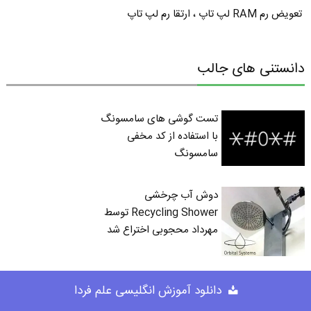
تعویض رم RAM لپ تاپ ، ارتقا رم لپ تاپ
دانستنی های جالب
تست گوشی های سامسونگ
با استفاده از کد مخفی
سامسونگ
دوش آب چرخشی
Recycling Shower توسط
مهرداد محجوبی اختراع شد
Hibernate چه فرقی با
دانلود آموزش انگلیسی علم فردا
Sleep و shut down دارد؟