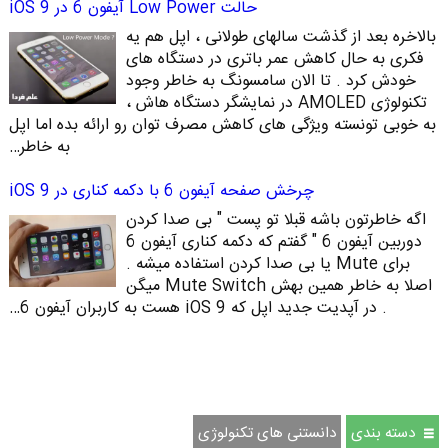
حالت Low Power آیفون 6 در iOS 9
بالاخره بعد از گذشت سالهای طولانی ، اپل هم یه
فکری به حال کاهش عمر باتری در دستگاه های
خودش کرد . تا الان سامسونگ به خاطر وجود
تکنولوژی AMOLED در نمایشگر دستگاه هاش ،
به خوبی تونسته ویژگی های کاهش مصرف توان رو ارائه بده اما اپل
به خاطر…
چرخش صفحه آیفون 6 با دکمه کناری در iOS 9
اگه خاطرتون باشه قبلا تو پست " بی صدا کردن
دوربین آیفون 6 " گفتم که دکمه کناری آیفون 6
برای Mute یا بی صدا کردن استفاده میشه .
اصلا به خاطر همین بهش Mute Switch میگن
. در آپدیت جدید اپل که iOS 9 هست به کاربران آیفون 6…
دسته بندی
دانستنی های تکنولوژی