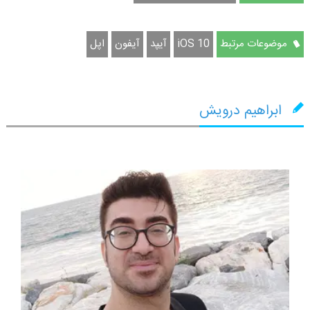
موضوعات مرتبط
iOS 10
آیپد
آیفون
اپل
ابراهیم درویش