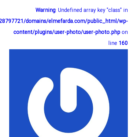
Warning
: Undefined array key "class" in
28797721/domains/elmefarda.com/public_html/wp-
content/plugins/user-photo/user-photo.php
on
line
160