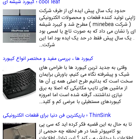
cool leaf ؛ کیبورد شیشه ای
حدود یک سال پیش ایده ای از طرف شرکت
ژاپنی تولید کننده قطعات و محصولات الکترونیکی
( شرکت minebea ) مطرح شد و کیبرد شیشه
ای را نشان می داد که به صورت تاچ یا لمسی بود
. یک سال پیش فقط در حد یک ایده بود اما این
شرکت…
کیبورد ها ، بررسی مفید و مختصر انواع کیبورد
وقتی به جدید ترین کیبورد ها با طراحی های
شیک و پیشرفته نگاه می کنیم، باورش برایمان
سخت است که بدانیم طرح اصلی همه ی آن ها
از ماشین های تایپ مکانیکی که اصلا به برق
نیازی نداشتند، گرفته شده است اما امروزه
کیبوردهای مستطیلی با عرضی کم و کلید…
ThinSink ؛ باریکترین فن دنیا برای قطعات الکترونیکی
تا به حال به این قضیه فکر کرده اید که سی پی
یو کامپیوتر شما در هر لحظه چه حجمی از
اطلاعات را پردازش می کند ؟ این تبادل اطلاعات