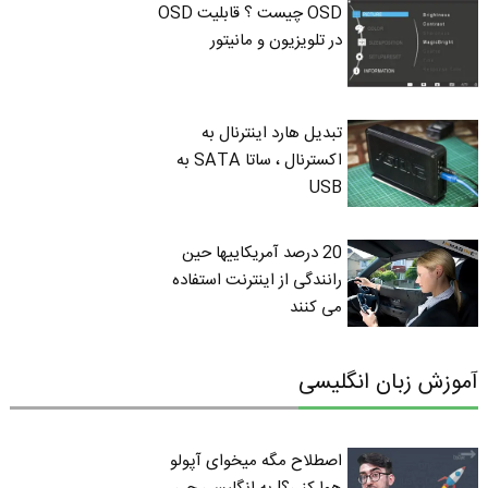
OSD چیست ؟ قابلیت OSD
در تلویزیون و مانیتور
تبدیل هارد اینترنال به
اکسترنال ، ساتا SATA به
USB
20 درصد آمریکاییها حین
رانندگی از اینترنت استفاده
می کنند
آموزش زبان انگلیسی
اصطلاح مگه میخوای آپولو