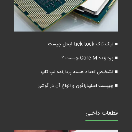
■ تیک تاک tick tock اینتل چیست
■ پردازنده Core M چیست ؟
■ تشخیص تعداد هسته پردازنده لپ تاپ
■ چیپست اسنپدراگون و انواع آن در گوشی
قطعات داخلی