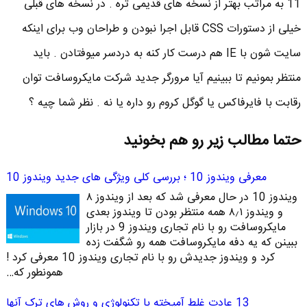
11 به مراتب بهتر از نسخه های قدیمی تره . در نسخه های قبلی
خیلی از دستورات CSS قابل اجرا نبودن و طراحان وب برای اینکه
سایت شون با IE هم درست کار کنه به دردسر میوفتادن . باید
منتظر بمونیم تا ببینیم آیا مرورگر جدید شرکت مایکروسافت توان
رقابت با فایرفاکس یا گوگل کروم رو داره یا نه . نظر شما چیه ؟
حتما مطالب زیر رو هم بخونید
معرفی ویندوز 10 ؛ بررسی کلی ویژگی های جدید ویندوز 10
ویندوز 10 در حال معرفی شد که بعد از ویندوز ۸
و ویندوز ۸٫۱ همه منتظر بودن تا ویندوز بعدی
مایکروسافت رو با نام تجاری ویندوز 9 در بازار
ببینن که یه دفه مایکروسافت همه رو شگفت زده
کرد و ویندوز جدیدش رو با نام تجاری ویندوز 10 معرفی کرد !
همونطور که…
13 عادت غلط آمیخته با تکنولوژی و روش های ترک آنها