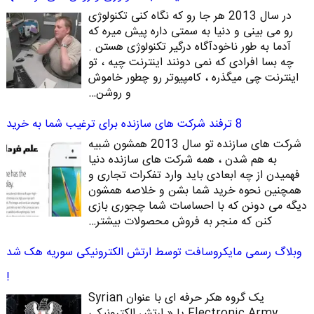
در سال 2013 هر جا رو که نگاه کنی تکنولوژی
رو می بینی و دنیا به سمتی داره پیش میره که
آدما به طور ناخودآگاه درگیر تکنولوژی هستن .
چه بسا افرادی که نمی دونند اینترنت چیه ، تو
اینترنت چی میگذره ، کامپیوتر رو چطور خاموش
و روشن…
8 ترفند شرکت های سازنده برای ترغیب شما به خرید
شرکت های سازنده تو سال 2013 همشون شبیه
به هم شدن ، همه شرکت های سازنده دنیا
فهمیدن از چه ابعادی باید وارد تفکرات تجاری و
همچنین نحوه خرید شما بشن و خلاصه همشون
دیگه می دونن که با احساسات شما چجوری بازی
کنن که منجر به فروش محصولات بیشتر…
وبلاگ رسمی مایکروسافت توسط ارتش الکترونیکی سوریه هک شد
!
یک گروه هکر حرفه ای با عنوان Syrian
Electronic Army یا « ارتش الکترونیکی