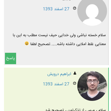
27 اسفند 1393
سلام.خسته نباشی ولی خدایی حیف نیست مطلب به این با
معنایی غلط املایی داشته باشه…….تصحیح لطفا
پاسخ
ابراهیم درویش
27 اسفند 1393
سلام ، مرسی از تذکرتون ، تصحیح شد