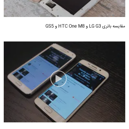
مقایسه باتری LG G3 و HTC One M8 و GS5