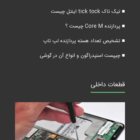
■ تیک تاک tick tock اینتل چیست
■ پردازنده Core M چیست ؟
■ تشخیص تعداد هسته پردازنده لپ تاپ
■ چیپست اسنپدراگون و انواع آن در گوشی
قطعات داخلی