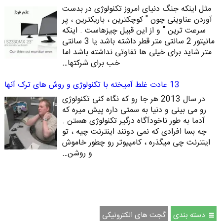
مثل اینکه جنگ دنیای امروز تکنولوژی در بدست
آوردن عناوینی چون " کوچکترین ، باریکترین ، پر
سرعت ترین " و از این قبیل چیزهاست . اینکه
مانیتور 2 سانتی متر قطر داشته باشد یا 3 سانتی
متر شاید برای خیلی ها تفاوتی نداشته باشد اما
خب برای شرکتها…
13 عادت غلط آمیخته با تکنولوژی و روش های ترک آنها
در سال 2013 هر جا رو که نگاه کنی تکنولوژی
رو می بینی و دنیا به سمتی داره پیش میره که
آدما به طور ناخودآگاه درگیر تکنولوژی هستن .
چه بسا افرادی که نمی دونند اینترنت چیه ، تو
اینترنت چی میگذره ، کامپیوتر رو چطور خاموش
و روشن…
دسته بندی
گجت های الکترونیکی