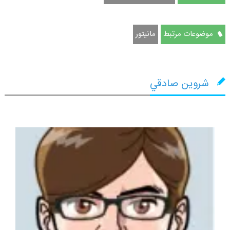
موضوعات مرتبط
مانیتور
شروين صادقي