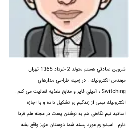
شروين صادقي هستم متولد 2 خرداد 1365 تهران
مهندس الكترونيك . در زمينه طراحي مدارهاي
Switching ، آمپلي فاير و منابع تغذيه فعاليت مي كنم .
الكترونيك نيمي از زندگيم رو تشكيل داده و با اجازه
اساتيد نيم نگاهي هم به نوشتن پست در مجله علم فردا
دارم . اميدوارم مورد پسند شما دوستان عزيز واقع بشه .