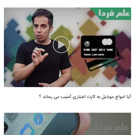
آیا امواج موبایل به کارت اعتباری آسیب می رساند ؟