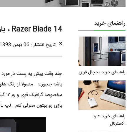
راهنمای خرید
Razer Blade 14 ، باریک ترین لپ تاپ مخصوص بازی دنیا
تاریخ انتشار : 06 بهمن 1393
راهنمای خرید یخچال فریزر
چند وقت پیش یه پست در مورد
باشه چجوریه . معمولا از رنگ ها
مخصو
بازی رو بهتون معرفی کنم . لپ تاپ Razer Blade نسخه جدیدش یعنی Razer Blade
راهنمای خرید هارد
اکسترنال