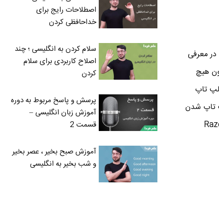
اصطلاحات رایج برای
خداحافظی کردن
سلام کردن به انگلیسی ؛ چند
 در معرفی
اصلاح کاربردی برای سلام
چون هیچ
کردن
لپ تاپ
پرسش و پاسخ مربوط به دوره
پ تاپ شدن
آموزش زبان انگلیسی –
تی تا ۱.۹۶ سانتی متر هم اومدن . این در حالیه که ضخامت لپ تاپ Razer
قسمت 2
آموزش صبح بخیر ، عصر بخیر
و شب بخیر به انگلیسی