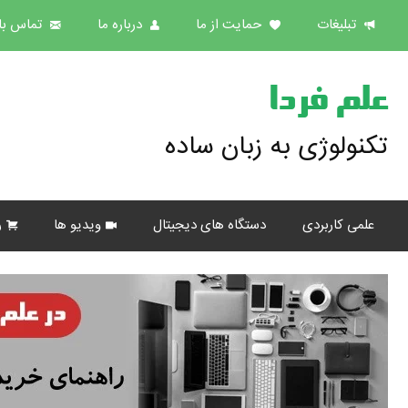
تبلیغات
حمایت از ما
درباره ما
تماس با 
علم فردا
تکنولوژی به زبان ساده
علمی کاربردی
دستگاه های دیجیتال
ویدیو ها
ر