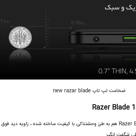
ضخامت لپ تاپ new razar blade
صفحه نمایش لپ تاپ Razer Blade 14 هم به طرز وحشتناکی با کیفیت ساخته شده ، زاویه دید فو
لی شگفت انگیز .