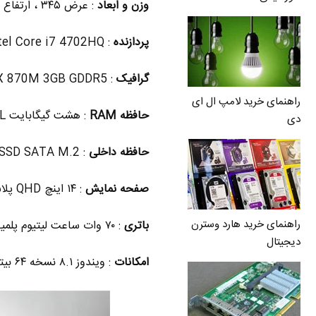
وزن و ابعاد
: عرض ۳۴۵ ، ارتفاع ۱۷.۸ ، عمق ۲۳۵ میلی متر . وزن : ۲.۰۳ کیلوگرم
پردازنده
: intel Core i7 4702HQ با سرعت ۲.۲ تا ۳.۲ گیگاهرتز – چیپست HM87 – گرافیک مجتمع HD4600
گرافیک
: NVIDIA GeForce GTX 870M 3GB GDDR5
راهنمای خرید لامپ ال ای
حافظه RAM
: هشت گیگابایت DDR3L با باس ۱۶۰۰
دی
حافظه داخلی
: ۱۲۸GB / 256GB / 512GB SSD SATA M.2
صفحه نمایش
: ۱۴ اینچ QHD پلاس با رزولوشن ۳۲۰۰ در ۱۸۰۰ مالتی تاچ LED
راهنمای خرید هارد وسترن
باتری
: ۷۰ وات ساعت لیتیوم پلمیری
دیجیتال
امکانات
: ویندوز ۸.۱ نسخه ۶۴ بیتی ، پورت USB 3.0 سه عدد ، پورت HDMI ، اسپیکر استریو ، وبکم ۲ مگاپیکسل