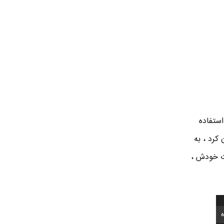
ستفاده
کرد ، به
اریکی خیلی تو چشمه . شرکت Razer در تبلیغات خودش ،