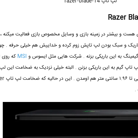
لپ تاپ razer-blade-14
آمریکایی هست و بیشتر در زمینه بازی و وسایل مخصوص بازی فعالیت میکنه ،
Ne خیلی روی باریک و سبک بودن لپ تاپش زوم کرده و خداییش هم خیلی حرفه . 
یمینگ به این باریکی بزنه . شرکت هایی مثل ایسوس و
MSI
که روی 
پ تاپ گیم به این باریکی بزنن . البته خیلی نزدیک به ضخامت این ل
اما نتونستن رکوردش رو بزنن . ح