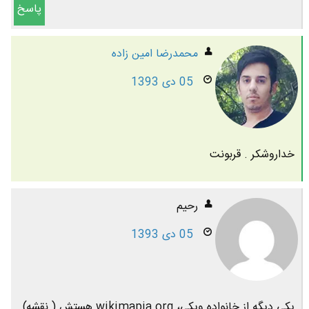
پاسخ
محمدرضا امين زاده
05 دی 1393
خداروشکر . قربونت
رحیم
05 دی 1393
یکی دیگه از خانواده ویکی، wikimapia.org هستش.( نقشه)