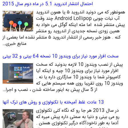
احتمال انتشار اندروید 5.1 در ماه دوم سال 2015
همونطور که می دونید اندروید ۵ یا همون اندروید
آب نبات چوبی Android Lollipop چند وقت
پیش منتشر شده اما مثه اینکه گوگل می خواد به
همین زودی نسخه جدیدی از اندروید رو منتشر
کنه . هنوز خبر رسمی از انتشار اندروید ۵ منتشر نشده اما بعضی از
منابع خبری…
سخت افزار مورد نیاز برای ویندوز 10 نسخه 64 بیتی و 32 بیتی
پیش از نصب ویندوز 10 لازمه بدونید که سخت
افزار مورد نیاز برای ویندوز 10 چیه و اینکه آیا
کامپیوتر شما با ویندوز 10 سازگاری داره یا نه .
ویندوز 10 روی تقریبا روی همه سیستم هایی که
از 5 سال پیش به اینور ساخته شدن ، نصب و اجرا…
13 عادت غلط آمیخته با تکنولوژی و روش های ترک آنها
در سال 2013 هر جا رو که نگاه کنی تکنولوژی
رو می بینی و دنیا به سمتی داره پیش میره که
آدما به طور ناخودآگاه درگیر تکنولوژی هستن .