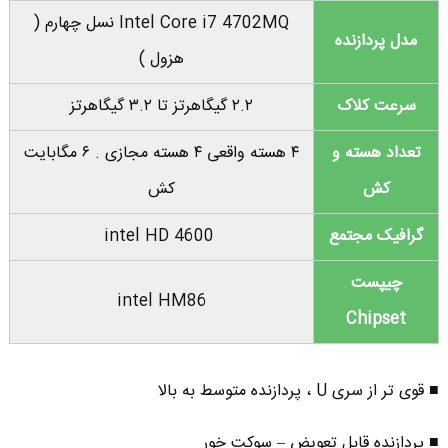
Intel Core i7 4702MQ نسل چهارم (
مدل پردازنده
هزول )
سرعت کلاک
۲.۲ گیگاهرتز تا ۳.۲ گیگاهرتز
تعداد هسته و
۴ هسته واقعی ۴ هسته مجازی . ۶ مگابایت
کش
کش
گرافیک مجتمع
intel HD 4600
چیپست
intel HM86
Chipset
■ قوی تر از سری U ، پردازنده متوسط به بالا
■ پردازنده قابل تعویض – سوکت خور