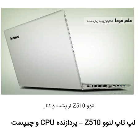
لنوو Z510 از پشت و کنار
لپ تاپ لنوو Z510 – پردازنده CPU و چیپست