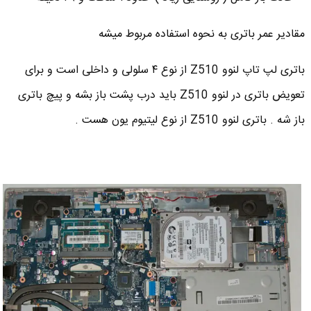
مقادیر عمر باتری به نحوه استفاده مربوط میشه
باتری لپ تاپ لنوو Z510 از نوع ۴ سلولی و داخلی است و برای
تعویض باتری در لنوو Z510 باید درب پشت باز بشه و پیچ باتری
باز شه . باتری لنوو Z510 از نوع لیتیوم یون هست .