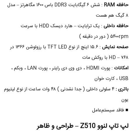
حافظه RAM
: شش ۶
گیگابایت DDR3 باس ۱۶۰۰ مگاهرتز – مدل
۸ گیگ هم هست
حافظه داخلی
:
یک ترابایت – هارد دیسک HDD با سرعت
۵۴۰۰rpm ( دور در دقیقه )
صفحه نمایش
:
۱۵.۶ اینچ از نوع TFT LED با رزولوشن ۱۳۶۶ در
۷۶۸ – HD با روکش مات
امکانات
: پورت HDMI ، دی وی دی رایتر ، پورت LAN ، وبکم ،
USB ، کارت خوان
باتری :
۴ سلولی داخلی ( جدا نشدنی ) ۴۸ وات ساعت از نوع لیتیوم
یون
■ فاقد سیستم‌عامل
لپ تاپ لنوو Z510 – طراحی و ظاهر