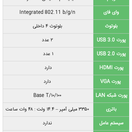
وای فای
Integrated
b/g/n
802.11
بلوتوث
بلوتوث ۴ داخلی
پورت USB 3.0
۲ عدد
پورت USB 2.0
۱ عدد
پورت HDMI
دارد
پورت VGA
دارد
پورت شبکه LAN
۱۰/۱۰۰/Base T
باتری
۳۳۵۰ میلی آمپر – ۱۴.۴ ولت : ۴۸ وات ساعت
سیستم عامل
ندارد