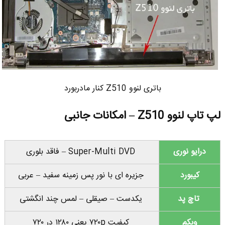
باتری لنوو Z510 کنار مادربورد
لپ تاپ لنوو Z510 – امکانات جانبی
درایو نوری
Super-Multi DVD – فاقد بلوری
کیبورد
جزیره ای با نور پس زمینه سفید – عربی
تاچ پد
یکدست – صیقلی – لمس چند انگشتی
وبکم
کیفیت ۷۲۰p یعنی ۱۲۸۰ در ۷۲۰