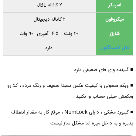
اسپیکر
۲ کاناله JBL
میکروفون
۲ کاناله دیجیتال
شارژر
۲۰ ولت – ۴.۵ آمپری : ۹۰ وات
قفل کنسینگتون
دارد
■ گیرنده وای فای ضعیفی داره .
■ وبکم معمولی با کیفیت عکس نسبتا ضعیف و رنگ مرده ، کلا رو
وبکمش خیلی حساب وا نکنید .
■ کیبورد مشکی ، دارای NumLock ، موقع کار یه مقدار انعطاف
پذیره و به داخل میره اما مشکل ساز نیست .