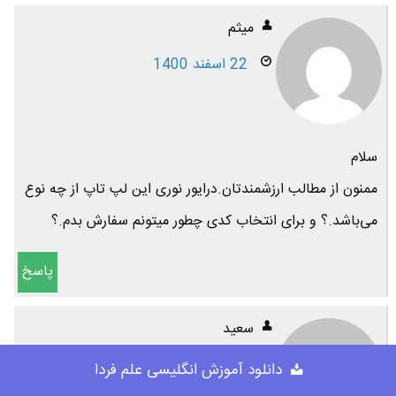
میثم
22 اسفند 1400
سلام
ممنون از مطالب ارزشمندتان.درایور نوری این لپ تاپ از چه نوع
می‌باشد.؟ و برای انتخاب کدی چطور میتونم سفارش بدم.؟
پاسخ
سعید
11 اسفند 1400
دانلود آموزش انگلیسی علم فردا