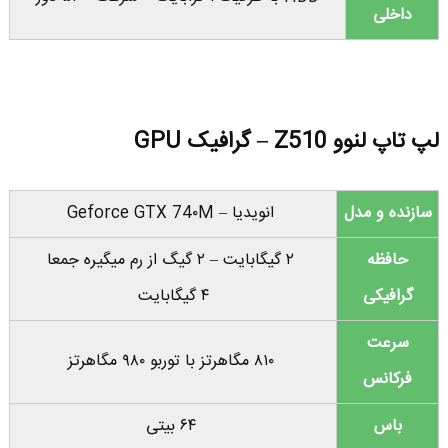
داخلی
لپ تاپ لنوو Z510 – گرافیک GPU
سازنده و مدل
انویدیا – Geforce GTX 74۰M
حافظه
۲ گیگابایت – ۲ گیگ از رم میگیره جمعا
گرافیکی
۴ گیگابایت
سرعت
۸۱۰ مگاهرتز با توربو ۹۸۰ مگاهرتز
فرکانس
باس
۶۴ بیتی