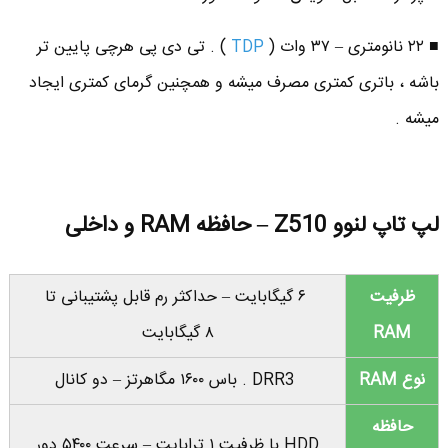
■ ۲۲ نانومتری – ۳۷ وات (
TDP
) . تی دی پی هرچی پایین تر
باشه ، باتری کمتری مصرف میشه و همچنین گرمای کمتری ایجاد
میشه .
لپ تاپ لنوو Z510 – حافظه RAM و داخلی
ظرفیت
۶ گیگابایت – حداکثر رم قابل پشتیبانی تا
RAM
۸ گیگابایت
نوع RAM
DRR3 . باس ۱۶۰۰ مگاهرتز – دو کانال
حافظه
HDD با ظرفیت ۱ ترابایت – سرعت ۵۴۰۰ دور