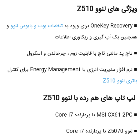
ویژگی های لنوو Z510
■ OneKey Recovery برای ورود به
تنظمات بوت و بایوس لنوو
و
همچنین بک آپ گیری و ریکاوری اطلاعات
■ تاچ پد مالتی تاچ با قابلیت زوم ، چرخاندن و اسکرول
■ نرم افزار مدیریت انرژی یا Energy Management برای کنترل
باتری لنوو Z510
لپ تاپ های هم رده با لنوو Z510
■ MSI CX61 2PC با پردازنده Core i7
■ لنوو Z5070 با پردازنده Core i7