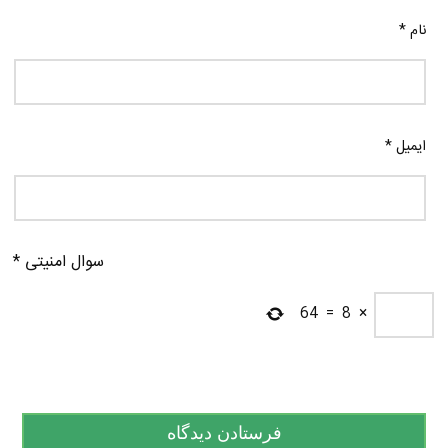
نام
*
ایمیل
*
سوال امنیتی
*
64
=
8
×