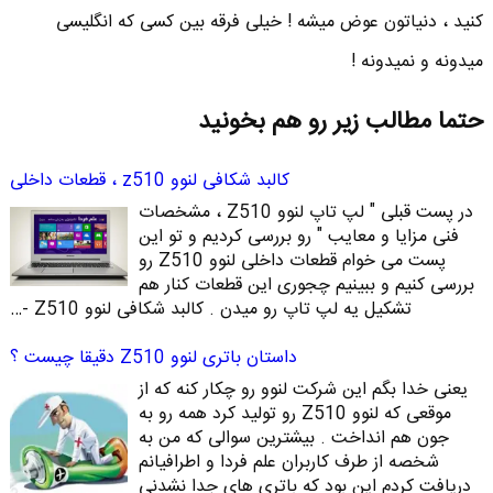
کنید ، دنیاتون عوض میشه ! خیلی فرقه بین کسی که انگلیسی
میدونه و نمیدونه !
حتما مطالب زیر رو هم بخونید
کالبد شکافی لنوو z510 ، قطعات داخلی
در پست قبلی " لپ تاپ لنوو Z510 ، مشخصات
فنی مزایا و معایب " رو بررسی کردیم و تو این
پست می خوام قطعات داخلی لنوو Z510 رو
بررسی کنیم و ببینیم چجوری این قطعات کنار هم
تشکیل یه لپ تاپ رو میدن . کالبد شکافی لنوو Z510 -…
داستان باتری لنوو Z510 دقیقا چیست ؟
یعنی خدا بگم این شرکت لنوو رو چکار کنه که از
موقعی که لنوو Z510 رو تولید کرد همه رو به
جون هم انداخت . بیشترین سوالی که من به
شخصه از طرف کاربران علم فردا و اطرافیانم
دریافت کردم این بود که باتری های جدا نشدنی