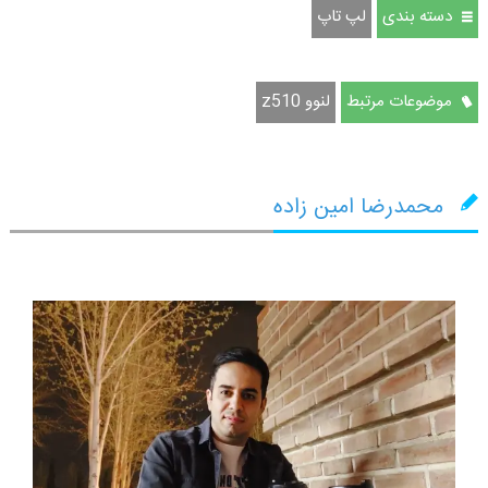
دسته بندی
لپ تاپ
موضوعات مرتبط
لنوو z510
محمدرضا امین زاده