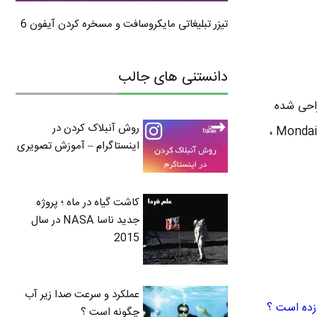
تیزر تبلیغاتی مایکروسافت و مسخره کردن آیفون 6
دانستنی های جالب
 سوییس ) طراحی شده
روش آنبلاک کردن در
و از آن به بعد حق امتیاز این طراحی از آن شرکت راه آهن سوییس هست که به برخی شرکت ها مثل Mondaine ،
اینستاگرام – آموزش تصویری
کاشت گیاه در ماه ؛ پروژه
جدید ناسا NASA در سال
2015
عملکرد و سرعت صدا زیر آب
زده است ؟
چگونه است ؟