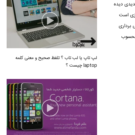
 اون تعییرات جدیدی دیده
یر کرده و شبیه چیزی است
 برداری
 محسوب
لپ تاپ یا لب تاب ؟ تلفظ صحیح و معنی کلمه
laptop چیست ؟