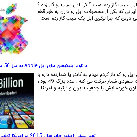
این سیب گاز زده است ؟ کی این سیب رو گاز زده ؟
اقعیت امر اینه که از هر 100 ایرانی که یکی از محصولات اپل رو دارن به طور قطع
دانلود اپلیکیشن های اپل apple به مرز 50 میلیارد رسید
 اپل رو که باز کردم دیدم یه کانتر یا شمارنده داره با
سرعت عجیب غریبی به صورت صعودی شمار حرکت می کنه . عدد بزرگ 49 بود ،
تمبر پستی استیو جابز سال 2015 در امریکا تولید خواهد شد