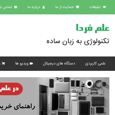
تبلیغات
حمایت از ما
درباره ما
تماس با 
علم فردا
تکنولوژی به زبان ساده
علمی کاربردی
دستگاه های دیجیتال
ویدیو ها
ر