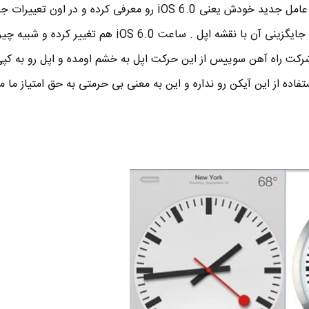
اپل طی چند روز گذشته ، سیستم عامل جدید خودش یعنی iOS 6.0 رو معرفی کرده و در
میشه . از جمله حذف گوگل مپ و جایگزینی آن با نقشه اپل . ساعت iOS 6.0 هم تغی
 شرکت راه آهن سوییس از این حرکت اپل به خشم اومده و اپل رو به کپی
فاده از این آیکن رو نداره و این به معنی بی حرمتی به حق امتیاز ما