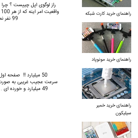
راز لوگوی اپل چییست ؟ چرا 
و
راهنمای خرید کارت شبکه
99 نفر نمی دونن که چرا لوگوی اپل یک سیب گاز زده است…
راهنمای خرید مونوپاد
50 میلیارد !! صفحه اول
49 میلیارد و خورده ای . اون خورده ایش با جمعیت ایران و ترکیه و آمریکا…
راهنمای خرید خمیر
سیلیکون