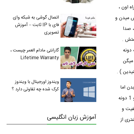
ه اون ،
اتصال گوشی به شبکه وای
ش میدن و
فای با IP ثابت – آموزش
، صدا
تصویری
ستش .
گارانتی مادام العمر چیست ،
Lifetime Warranty
رکز و چپ و راست ( قبلا توضیح دادم ) . به این سیستم سوراند 5.1 ، میگن
ویندوز اورجینال با ویندوز
ی یعنی همین سیستم 5.1 رو انتقال بدن اما
کرک شده چه تفاوتی دارد ؟
تفاوت از همین نقطه شروع میشه . یه سیستم سوراند دیگه هم وجود داره به نام 7.1 یعنی 7 تا اسپیکر و 1 دونه
 اپتیکال اینه که کیفیت و
آموزش زبان انگلیسی
یشتری از