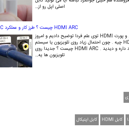
فروشنده هم خیلی جوانمرد نباشه آیا می تونید کابل
اصلی اپل رو از…
HDMI ARC چیست ؟ طرز کار و عملکرد HDMI ARC
قبلا به طور مفصل در مورد کابل و پورت HDMI توی علم فردا توضیح دادیم و امروز
می خوام بگم که HDMI ARC چیه . چون احتمال زیاد روی تلویزیون یا سیستم
صوتی شما همچین پورتی وجود داره و دیدید . HDMI ARC چیست ؟ جدیدا روی
تلویزیون ها یه…
ی
کابل HDMI
کابل اپتیکال