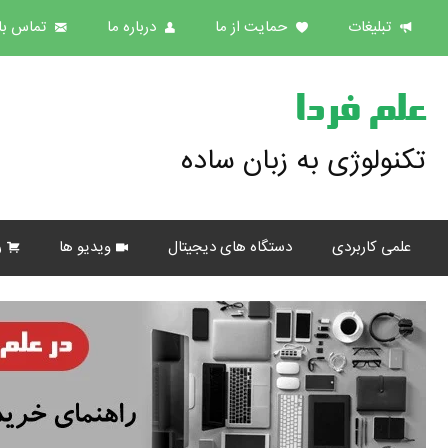
تبلیغات
حمایت از ما
درباره ما
تماس با 
علم فردا
تکنولوژی به زبان ساده
علمی کاربردی
دستگاه های دیجیتال
ویدیو ها
ر