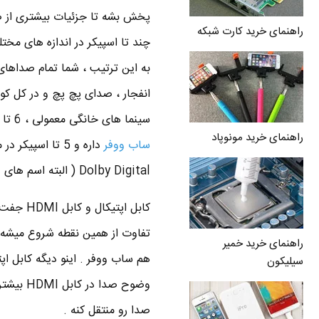
پخش بشه تا جزئیات بیشتری از صدا
راهنمای خرید کارت شبکه
چند تا اسپیکر در اندازه های مخت
به این ترتیب ، شما تمام صداهای
انفجار ، صدای پچ پچ و در کل 
سینما های خانگی معمولی ، 6 تا کانال صوتی رو پخش می کنن که بهش میگن سیستم صوتی 5.1 که یه دونه
راهنمای خرید مونوپاد
ساب ووفر
Dolby Digital ( البته اسم های دیگه هم داره اما معروف ترینش همین دالبی دیجیتال هست که زیاد شنیدین ) .
راهنمای خرید خمیر
سیلیکون
وضوح صد
صدا رو منتقل کنه .