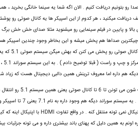
 رو بتونیم دریافت کنیم . الان اگه شما یه سینما خانگی بخرید ، همرا
لف دریافت میکنید ، هر کدوم از این اسپیکر ها یه کانال صوتی رو پوش
 بالا و پایین در فیلم سینمایی رو میشنوید مثلا صدای خش خش برگ 
کوچیکترین صداها هم پخش میشه و این بخاطر وجود چندین اسپیکر ه
داره و 5 تا اسپیکر در م
کابل اپتیکال و کابل HDMI جفت شون می تونن تا 6 تا کانال صوت
هم ساب ووفر . اینو دیگه کابل اپتیکال نمی تونه منتقل کنه . در واقع تفاوت HDMI با
ا در کابل HDMI بیشتره اونم به همین دلیل که پهنای باند بیشتری داره و می تونه جزئیات ب