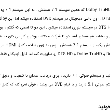
ورژن جدید دالبی دیجیتال ا
هم میگن : DTS HD Master Audio . اون دالبی دیجیتال در سیست
TruHD و یا DTS HD Master Audio در سیستم بلوری استفاده میشن . این دو تا اسمی که گفت
و مشابه هم هستن فقط دو تا شرکت مختلف روشون کار می کنن به هم
دو تا اسم متفاوت دارن وگرنه جفتش یکیه
پس اگه می خواید فیلم بلوری ببینید و سیستم صوتی 7.1 دارید ، برای دریافت صدای با کیفیت و
HDMI استفاده کنید اما اگه سیستم صوتی 5.1 دارید و یا فیلم DVD می بینید ، فرقی نمی کنه
خونید