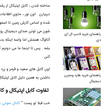
ساخته شدن ، کابل اپتیکال از ر
دربیارن . اون نور ، حاوی اطلاعا
شون می تونن صدای دیجیتال رو ا
راهنمای خرید لامپ ال ای
آنالوگ هستش اما واسه اینکه بدو
دی
کنن .
اون کابل های سفید و قرمز و زرد 
راهنمای خرید هارد وسترن
داشتن به همین دلیل کابل اپتیکال و HDMI معرفی شدن که صدا رو به صورت دیجیتال و فشرده شده م
دیجیتال
تفاوت کابل اپتیکال و کابل I
خب قبلا تو پست ”
کانال صوتی ی