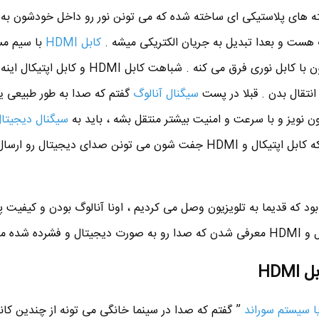
شته های پلاستیکی ای ساخته شده که می تونن نور رو داخل خودشون به
ت هست و بعدا تبدیل به جریان الکتریکی میشه .
کابل HDMI
با سیم م
شده و اساس کارش زمین تا اسمون با کابل نوری فرق می کنه . شباهت کابل 
نتقال بدن . قبلا در پست
سیگنال آنالوگ
گفتم که صدا به طور طبیعی ی
ن نویز و با سرعت و امنیت بیشتر منتقل بشه ، باید به
سیگنال دیجیتا
بشه . پس تا اینجا ما می دونیم که کابل اپتیکال و HDMI جفت شون می تونن صدای دیجیتا
بود که قدیما به تلویزیون وصل می کردیم ، اونا آنالوگ بودن و کیفیت پ
نتقل کنن .
HDM
ا سیستم سوراند
” گفتم که صدا در سینما خانگی می تونه از چندین کا