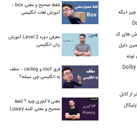
تلفظ صحیح و معنی box –
ینه : Dolby TruHD که همین سیستم 7.1 هستش . به این سیستم 7.1 یه چیز دیگه
آموزش لغات انگلیسی
م DVD استفاده میشد اما این Dolby
م ، روش های کد
معرفی دوره Level 2 آموزش
زبان انگلیسی
ین دلیل
 و سیستم 7.1 هستش . پس به زبون ساده ، کابل HDMI می تونه
سیستم های صوتی Dolby Digital و Dolby TruHD و DTS HD رو ساپورت کنه اما کابل اپتیکال فقط Dolby
فرق roof و ceiling – سقف
به انگلیسی چی میشه؟
 دقیق تر از کابل
معنی لاکچری چیه ؟ تلفظ
 که کابل اپتیکال
صحیح و معنی کلمه Luxury