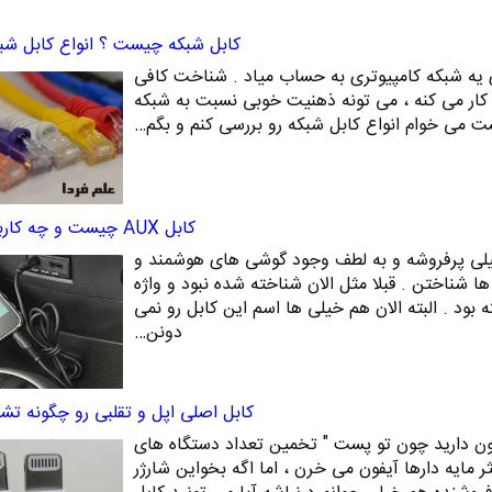
کابل شبکه چیست ؟ انواع کابل شبکه ی
ی یه شبکه کامپیوتری به حساب میاد . شناخت کافی
کار می کنه ، می تونه ذهنیت خوبی نسبت به شبکه
ست می خوام انواع کابل شبکه رو بررسی کنم و بگم…
کابل AUX چیست و چه کاربردی دارد ؟
ه که خیلی پرفروشه و به لطف وجود گوشی های هوشمند و
بل AUX رو خیلی ها شناختن . قبلا مثل الان شناخته شده نبود و واژه
خته بود . البته الان هم خیلی ها اسم این کابل رو نمی
دونن…
کابل اصلی اپل و تقلبی رو چگونه ت
یفون دارید چون تو پست " تخمین تعداد دستگاه های
ر مایه دارها آیفون می خرن ، اما اگه بخواین شارژر