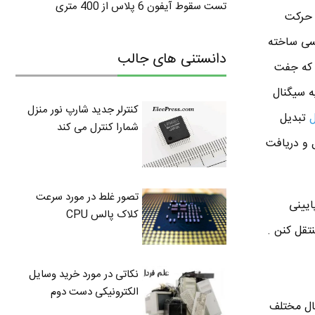
تست سقوط آیفون 6 پلاس از 400 متری
 حرکت
سی ساخته
دانستنی های جالب
HDMI و کابل اپتیکال اینه که جفت
ه سیگنال
کنترلر جدید شارپ نور منزل
ل
تبدیل
شمارا کنترل می کند
ل رو ارسال و دریافت
تصور غلط در مورد سرعت
ایینی
کلاک پالس CPU
نکاتی در مورد خرید وسایل
الکترونیکی دست دوم
نال مختلف