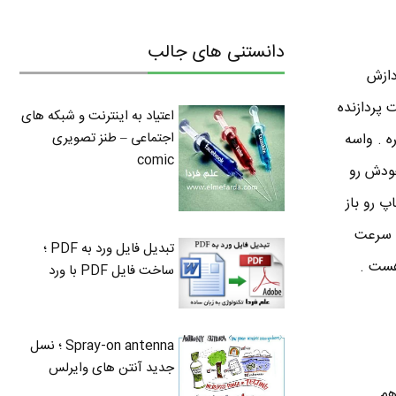
دانستنی های جالب
دازش
 پردازنده
اعتیاد به اینترنت و شبکه های
اجتماعی – طنز تصویری
ه . واسه
comic
ت خودش رو
پ رو باز
ا سرعت
تبدیل فایل ورد به PDF ؛
ساخت فایل PDF با ورد
Spray-on antenna ؛ نسل
جدید آنتن های وایرلس
 هم