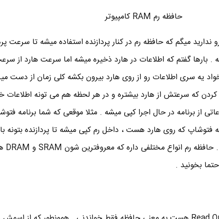
حافظه رم RAM کامپیوتر
 ندارید میگم که حافظه رم در کنار پردازنده استفاده میشه تا سرعت پر
 . بارها گفتم که اطلاعات در هارد ذخیره میشه اما سرعت هارد از سرعت
خواد یه سری اطلاعات رو از روی هارد بیرون بکشه کلی زمان از دست میر
افظه رم RAM طراحی کردن که سرعتش از هارد بیشتره و در هر لحظه هم می تونه اطلاعا
عاتی از برنامه در حال اجرا کپی میشه . مثلا موقعی که شما برنامه فتوشا
مه فتوشاپ که روی هارد هست ، داخل رم کپی میشه تا پردازنده بتونه ب
ه رم انواع مختلفی داره که معروفترین شون SRAM و DRAM هست .
تما بخونید .
واژه ROM مخفف Read Only Memory هست به معنی حافظه فقط خواندنی . همونطور که از اسمش