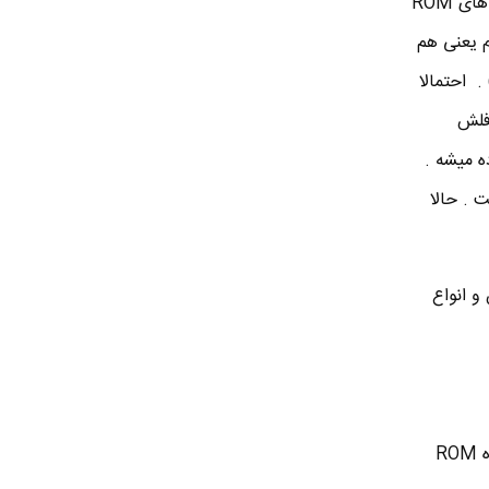
اما تو بعضی از دستگاه ها باید این فرمور آپدیت بشه ، واسه همین از سال 2008 به اینور ، اکثر آی سی های ROM
م یعنی هم
. احتمالا
 فلش
یوتر ، حافظه ROM معمولی استفاده میشه .
 . حالا
 کنن و انواع
■ واژه RAM مخفف Random Access Memory هست به معنی حافظه با دستیابی تصادفی ولی واژه ROM