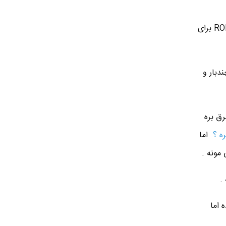
■ حافظه RAM برای نگهداری موقت اطلاعات و افزایش سرعت پردازش دیتا استفاده میشه اما حافظه ROM برای
دبار و
رق بره
ره ؟
اما
م موجوده اما