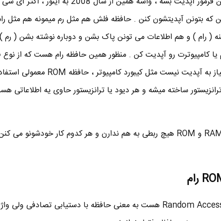
 که بتونن آپدیتشون کنن . حافظه فلش هم مثل رم میمونه هم مثل را
نه ( رام ) و هم اطلاعات می تونن پاک بشن و دوباره نوشته بشن ( رم ) 
 یا کامپیوترت رو آپدیت کن . منظور همین حافظه رام هست که از نوع
طراحی شده . اما تو جاهایی که نیاز به آپدیت نیست مثل کیبورد کامپ
ترانزیستور ساخته میشه و هر دیود یا ترانزیستور حاوی یه اطلاعاتی هست
پس تا اینجا فهمیدیم که حافظه RAM و ROM هیچ ربطی به هم ندارن و هر کدوم کار خودشونو می