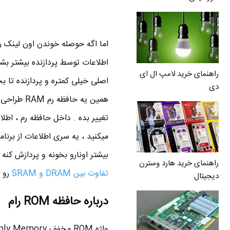
اما اگه حوصله خوندن اون لینک رو
اطلاعات توسط پردازنده بیشتر بشه
راهنمای خرید لامپ ال ای
اصلی خیلی کمتره و پردازنده تا ب
دی
همین یه ح
تغییر بده . داخل حافظه رم ، اطلا
میکنید ، یه سری اطلاعات از برنا
بیشتر اونارو بخونه و پردازش کنه . حافظ
راهنمای خرید هارد وسترن
تفاوت بین DRAM و SRAM
رو ح
دیجیتال
درباره حافظه ROM رام