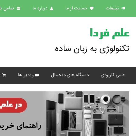
تبلیغات
حمایت از ما
درباره ما
تماس با 
علم فردا
تکنولوژی به زبان ساده
علمی کاربردی
دستگاه های دیجیتال
ویدیو ها
ر