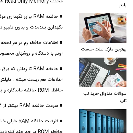
مخفف Read Only Memory هست به معنی حافظه فقط خواندنی
رایتر
نگهداری بلندمدت و بدون تغییر دی
■ اطلاعات حافظه رم در هر لحظه 
بهترین مارک تبلت چیست
اونم با دستگاه و روشهای مخصوص
■ حافظه RAM تا زما
اطلاعات هم ریست میشه . دلیلش ر
حافظه ROM حافظه ماندگاره و با قطع برق هم اطلاعات داخلش هست ، یه جورایی مثل فلش مموری می مونه .
سوالات متدوال خرید لپ
تاپ
■ سرعت حافظه RAM بیشتر از ROM هست . بخاطر همین ، یه وقتایی اطلاعات رام داخل رم کپی میشه .
حافظه ROM در حد چند کیلوبایت یا نهایتا چند مگابایت هست .