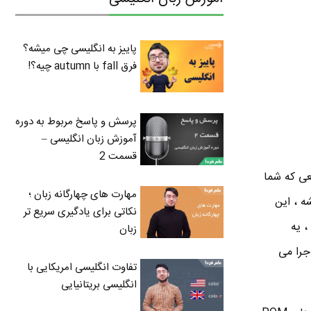
پاییز به انگلیسی چی میشه؟
فرق fall با autumn چیه؟!
پرسش و پاسخ مربوط به دوره
آموزش زبان انگلیسی –
قسمت 2
عی که شما
مهارت های چهارگانه زبان ؛
ه ، این
نکاتی برای یادگیری سریع تر
، یه
زبان
اجرا می
تفاوت انگلیسی امریکایی با
انگلیسی بریتانیایی