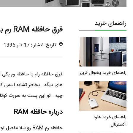
راهنمای خرید
فرق حافظه RAM رم با ROM رام چیست ؟
تاریخ انتشار : 17 تیر 1395
راهنمای خرید یخچال فریزر
فرق حافظه رام با حافظه رم یکی ا
چیه . تو این پست به صورت کوتاه در مورد تفاوت
درباره حافظه RAM
راهنمای خرید هارد
اکسترنال