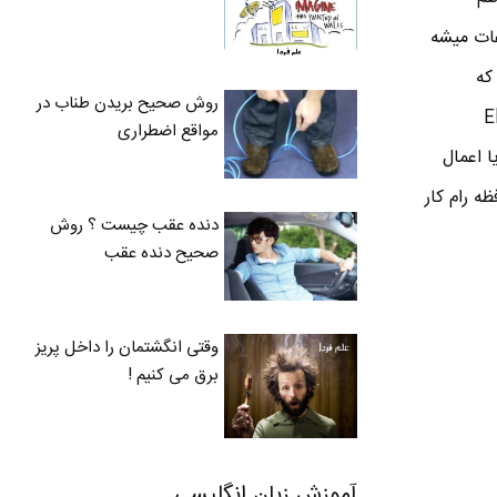
عات میشه
ه نمیشه تغییرش داد . حافظه ROM مدل های مختلفی داره مثل PROM ، EPROM و EEPROM که
روش صحیح بریدن طناب در
Electrical
مواقع اضطراری
 یا اعمال
ه رام کار
دنده عقب چیست ؟ روش
صحیح دنده عقب
وقتی انگشتمان را داخل پریز
برق می کنیم !
آموزش زبان انگلیسی