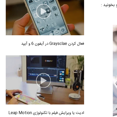
 بخونید :
فعال کردن Graysclae در آیفون 6 و آیپد
ادیت یا ویرایش فیلم با تکنولوژی Leap Motion