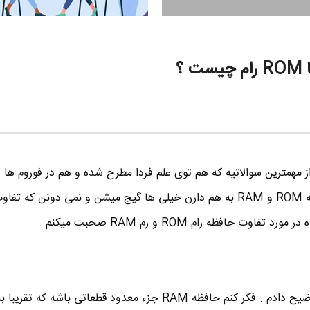
ز مهمترین سوالاتیه که هم توی علم فردا مطرح شده و هم در فوروم ها
های دیگه . بخاطر تشابه اسمی که ROM و RAM به هم دارن خیلی ها گیج میشن و نمی دونن که
 حافظه رام ROM و رم RAM صحبت میکنم .
حافظه رم RAM رو قبلا مفصل توضیح دادم . فکر کنم حافظه RAM جزء معدود قطعاتی باشه