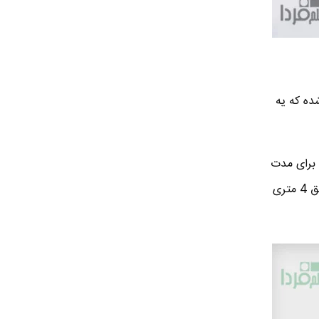
ضد زنگ استفاده شده که یه
ک . یعنی برای مدت
30 دقیقه میتونن تو عمق دو متری از آب باشن و چیزیشون نشه اما به گفته اپل ، نسخه پرو میتونه تا عمق 4 متری