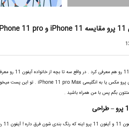
همونطور که میدونید اپل ، آیفون 11 رو هم معرفی کرد . 
آیفون 11 ، آیفون 11 پرو و آیفون پرو مکس یا به انگلیسی iPhone 11 pro Max 
■ بارز ترین تفاوت ب