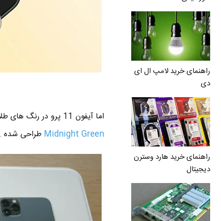
راهنمای خرید لامپ ال ای
دی
اما آیفون 11 پرو در رنگ های طلایی ، نقره ای ، نوک مدادی و یه رنگ جدید به نام سبز نصف شبی به انگلیسی
Midnight Green
طراحی شده .
راهنمای خرید هارد وسترن
دیجیتال