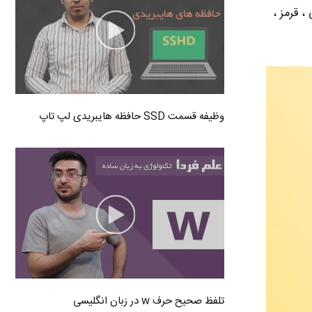
یفون 11 در رنگ های مشکی ، قرمز ،
وظیفه قسمت SSD حافظه هایبریدی لپ تاپ
تلفظ صحیح حرف w در زبان انگلیسی