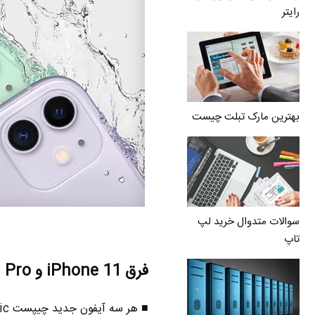
رایتر
بهترین مارک تبلت چیست
سوالات متدوال خرید لپ
تاپ
فرق iPhone 11 و iPhone 11 Pro – سخت افزار
■ هر سه آیفون جدید چیپست A13 Bionic اپل دارن که از این نظر فرقی با هم ندارن .