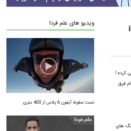
ویدیو های علم فردا
در واقع سه تا بچه از خانواده آیفون 11 رو معرفی کرده !
. تو این پست میخوام فرق
تست سقوط آیفون 6 پلاس از 400 متری
ین طراحی آیفون 11 و آیفون 11 پرو اینه که رنگ بندی شون فرق داره ! آیفون 11 رنگ های