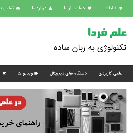
تبلیغات
حمایت از ما
درباره ما
تماس با 
علم فردا
تکنولوژی به زبان ساده
علمی کاربردی
دستگاه های دیجیتال
ویدیو ها
ر