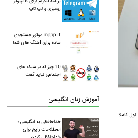
برنامه تلگرام برای کامپیوتر
رومیزی و لپ تاپ
mppp.it موتور جستجوی
ساده برای آهنگ های شما
10 چیز که در شبکه های
اجتماعی نباید گفت
آموزش زبان انگلیسی
 تو نگاه اول کاملا
خداحافظی به انگلیسی ؛
اصطلاحات رایج برای
خداحافظی کردن