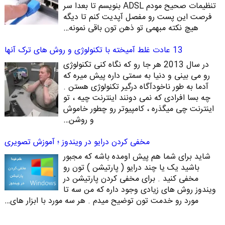
تنظیمات صحیح مودم ADSL بنویسم تا بعدا سر
فرصت این پست رو مفصل آپدیت کنم تا دیگه
هیچ نکته مبهمی تو ذهن تون باقی نمونه…
13 عادت غلط آمیخته با تکنولوژی و روش های ترک آنها
در سال 2013 هر جا رو که نگاه کنی تکنولوژی
رو می بینی و دنیا به سمتی داره پیش میره که
آدما به طور ناخودآگاه درگیر تکنولوژی هستن .
چه بسا افرادی که نمی دونند اینترنت چیه ، تو
اینترنت چی میگذره ، کامپیوتر رو چطور خاموش
و روشن…
مخفی کردن درایو در ویندوز ؛ آموزش تصویری
شاید برای شما هم پیش اومده باشه که مجبور
باشید یک یا چند درایو ( پارتیشن ) تون رو
مخفی کنید . برای مخفی کردن پارتیشن در
ویندوز روش های زیادی وجود داره که من سه تا
مورد رو خدمت تون توضیح میدم . هر سه مورد با ابزار های…