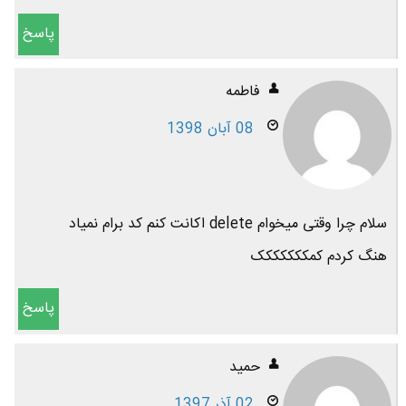
پاسخ
فاطمه
08 آبان 1398
سلام چرا وقتی میخوام delete اکانت کنم کد برام نمیاد
هنگ کردم کمککککککک
پاسخ
حمید
02 آذر 1397