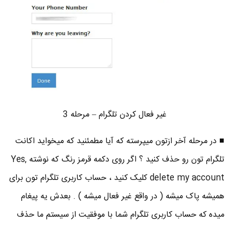
غیر فعال کردن تلگرام – مرحله 3
■ در مرحله آخر ازتون میپرسته که آیا مطمئنید که میخواید اکانت
تلگرام تون رو حذف کنید ؟ اگر روی دکمه قرمز رنگ که نوشته Yes,
delete my account کلیک کنید ، حساب کاربری تلگرام تون برای
همیشه پاک میشه ( در واقع غیر فعال میشه ) . بعدش یه پیغام
میده که حساب کاربری تلگرام شما با موفقیت از سیستم ما حذف