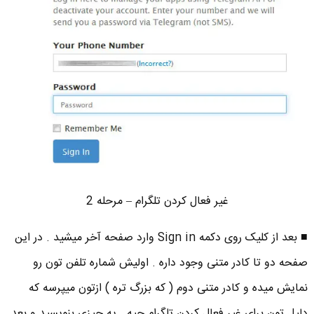
غیر فعال کردن تلگرام – مرحله 2
■ بعد از کلیک روی دکمه Sign in وارد صفحه آخر میشید . در این
صفحه دو تا کادر متنی وجود داره . اولیش شماره تلفن تون رو
نمایش میده و کادر متنی دوم ( که بزرگ تره ) ازتون میپرسه که
دلیل تون برای غیر فعال کردن تلگرام چیه . یه چیزی بنویسید و بعد