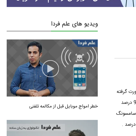
ویدیو های علم فردا
ورت گرفته
اثبات شده . طبق تحقیقاتی که سایت chitika.com ( شبکه تبلیغات آنلاین ) انجام داده تبلت آی پد 94 درصد
خطر امواج موبایل قبل از مکالمه تلفنی
 سامسونگ