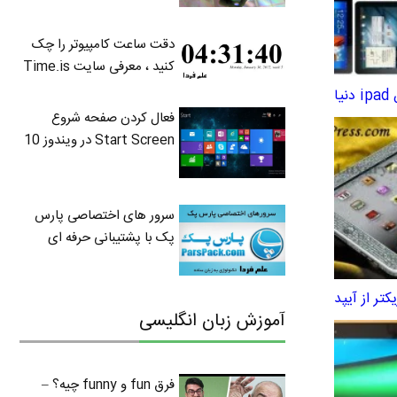
دقت ساعت کامپیوتر را چک
کنید ، معرفی سایت Time.is
یا
فعال کردن صفحه شروع
Start Screen در ویندوز 10
سرور های اختصاصی پارس
پک با پشتیبانی حرفه ای
آموزش زبان انگلیسی
فرق fun و funny چیه؟ –