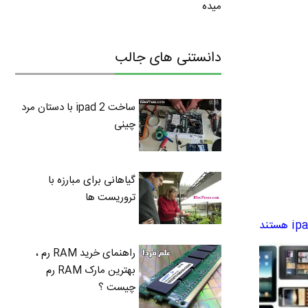
میده
دانستنی های جالب
ساخت ipad 2 با دستان مرد
چینی
گیاهانی برای مبارزه با
تروریست ها
راهنمای خرید RAM رم ،
بهترین مارک RAM رم
چیست ؟