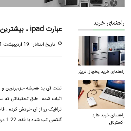
راهنمای خرید
عبارت ipad ، بیشترین جستجو در بین تبلت ها
تاریخ انتشار : 19 اردیبهشت 1391
راهنمای خرید یخچال فریزر
تبلت آی پد همیشه جزءبرترین و پ
ترافیک رو از آن خودش کرده . فا
راهنمای خرید هارد
گلکسی تب شده با فقط 1.22 درصد و رتبه آخر نیز از آن تبلت نوک شرکت barnes & nobles با 0.53 درصد .
اکسترنال