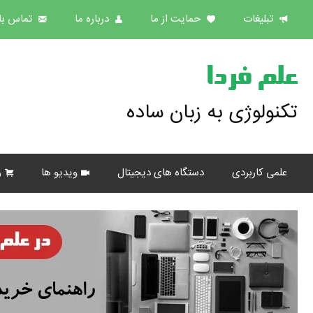
تبلیغات
حمایت از ما
درباره ما
تماس با 
علم فردا
تکنولوژی به زبان ساده
علمی کاربردی
دستگاه های دیجیتال
ویدیو ها
ر