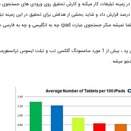
 آنجا که سایت chitika.com در زمینه تبلیغات کار میکنه و کارش تحقیق روی ورودی های جستجوی
ینترنت نیست نمیشه ملاک 100 درصد قرارش داد و شاید بخشی از هدفش برای تحقیق در این زمینه ت
خودش تو وب باشه . اما خب مسلما نمیشه منکر جستجوی عبارت ipad چه به انگلیسی و 
طبق نمودار زیر به ازای هر 100 آی پد ، بیش از 1 مورد سامسونگ گلکسی تب و تبلت ایسوس تران
تجو میشه .