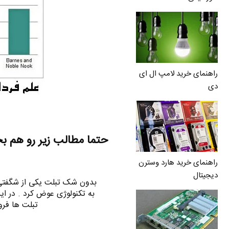
راهنمای خرید لامپ ال ای
دی
حتما مطالب زیر رو هم ب
راهنمای خرید هارد وسترن
دیجیتال
به تکنولوژی عوض کرد . در ای
تبلت ها فر