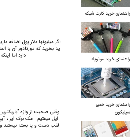
راهنمای خرید کارت شبکه
اگر میلیونها دلار پول اضافه داری
پد بخرید که دورتادور آن با ال
دارد اما اینک
راهنمای خرید مونوپاد
راهنمای خرید خمیر
وقتی صحبت از واژه "باریکترین"
سیلیکون
اپل میفتیم . مک بوک ایر ، آی
لقب دست و پا بسته نیستند و ب