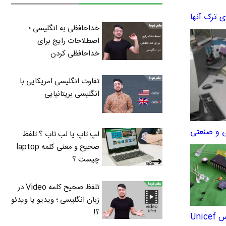
خداحافظی به انگلیسی ؛
اصطلاحات رایج برای
خداحافظی کردن
تفاوت انگلیسی امریکایی با
انگلیسی بریتانیایی
ی و صنعتی
لپ تاپ یا لب تاب ؟ تلفظ
صحیح و معنی کلمه laptop
چیست ؟
تلفظ صحیح کلمه Video در
زبان انگلیسی ؛ ویدیو یا ویدئو
؟!