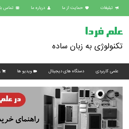
تبلیغات
حمایت از ما
درباره ما
تماس با 
علم فردا
تکنولوژی به زبان ساده
علمی کاربردی
دستگاه های دیجیتال
ویدیو ها
ر