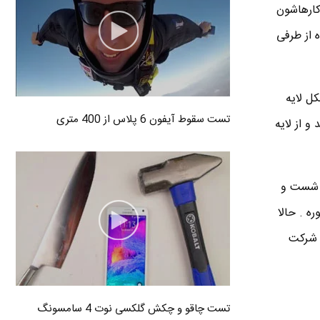
کارهاشون
 از طرفی
ل لایه
تست سقوط آیفون 6 پلاس از 400 متری
و از لایه
ی شست و
ه . حالا
و شرکت
تست چاقو و چکش گلکسی نوت 4 سامسونگ