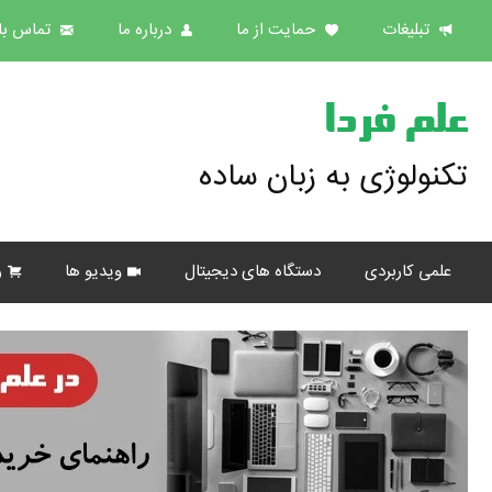
تبلیغات
حمایت از ما
درباره ما
تماس با 
علم فردا
تکنولوژی به زبان ساده
علمی کاربردی
دستگاه های دیجیتال
ویدیو ها
ر