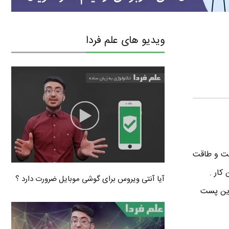
ویدیو های علم فردا
خت و طاقت
کار .
آیا آنتی ویروس برای گوشی موبایل ضرورت دارد ؟
این پست