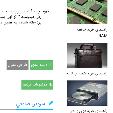
کرونا چیه ؟ این ویروس عجیب و
ازش میترسند ؟ تو این پست
پرداخته شده ، به همین دل
راهنمای خرید حافظه
RAM
دسته بندی
طراحي مدرن
راهنمای خرید کیف لپ تاپ
موضوعات مرتبط
شروين صادقي
راهنمای خرید دی وی دی