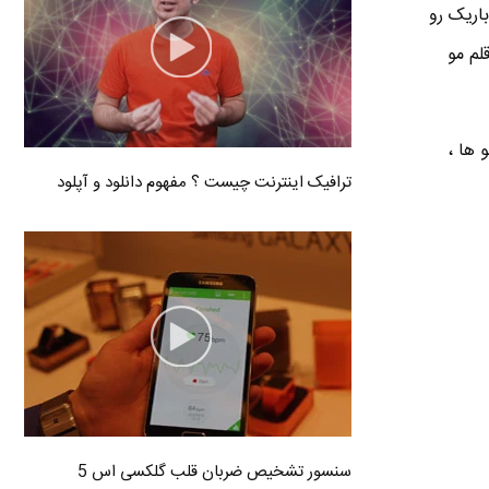
اریک رو
لم مو
 ها ،
ترافیک اینترنت چیست ؟ مفهوم دانلود و آپلود
سنسور تشخیص ضربان قلب گلکسی اس 5