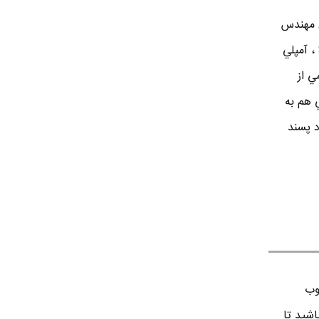
لد 2 خرداد 1365 تهران مهندس
الكترونيك . در زمينه طراحي مدارهاي Switching ، آمپلي
ي از
ي هم به
د پسند
وب
اشید تا