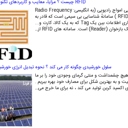
RFID چیست ؟ مزایا، معایب و کاربردهای تکنولوژی RFID
RFID چیست؟ سامانهٔ شناسایی امواج رادیویی (به انگلیسی: Radio Frequency
Identification)‏ (به اختصار RFID ) سامانهٔ شناسایی بی‌ سیمی است که قادر به
تبادل داده‌ها به ‌وسیلهٔ برقراری اطلاعات بین یک Tag که به یک کالا، کارت و...
است. سامانه‌ های RFID از…
سلول خورشیدی چگونه کار می کند ؟ نحوه تبدیل انرژی خورشی
هیچ چشمداشت و منتی گرمای وجودی خود را بر ما
قعیت و به بهترین شکل برای مصارف خود بهره ببریم .
ی اکسید کربن تولید می کند ، نه برای ما خرج می…