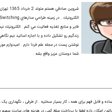
شروين صادقي هستم متو
فاير و منابع تغذيه فعاليت مي كنم . الكترونيك نيم
زندگيم رو تشكيل داده و با اجازه اساتيد نيم نگاه
نوشتن پست در مجله علم فردا دارم . اميدوارم مور
شما دوستان عزيز واقع بشه .
ده و قابل فهم برای همه ، کار بسیار سختیه . از طرفی ، نگهداری یک 
اتون امکان داره لطفا با پرداخت مبلغ کمی در هزینه های سایت سهیم ب