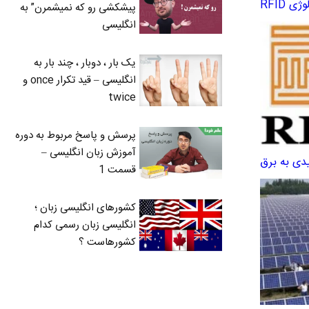
پیشکشی رو که نمیشمرن” به
انگلیسی
یک بار ، دوبار ، چند بار به
انگلیسی – قید تکرار once و
twice
پرسش و پاسخ مربوط به دوره
آموزش زبان انگلیسی –
دی به برق
قسمت 1
کشورهای انگلیسی زبان ؛
انگلیسی زبان رسمی کدام
کشورهاست ؟