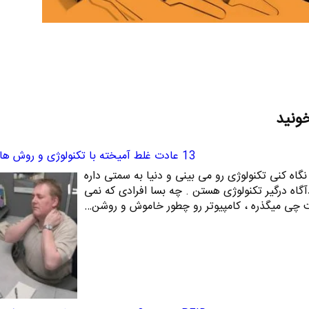
خونید
13 عادت غلط آمیخته با تکنولوژی و روش های ترک آنها
جا رو که نگاه کنی تکنولوژی رو می بینی و دنیا به سمتی داره
آگاه درگیر تکنولوژی هستن . چه بسا افرادی که نمی
رنت چی میگذره ، کامپیوتر رو چطور خاموش و روشن…