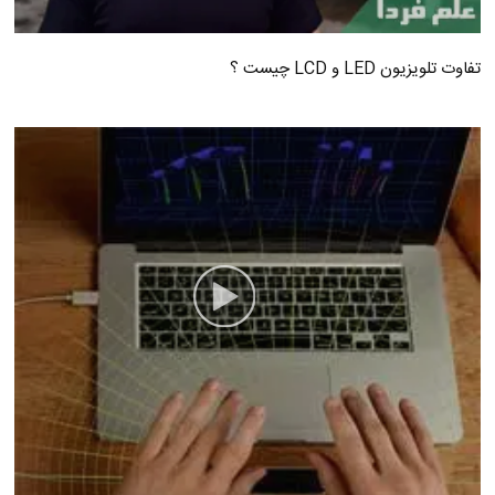
تفاوت تلویزیون LED و LCD چیست ؟