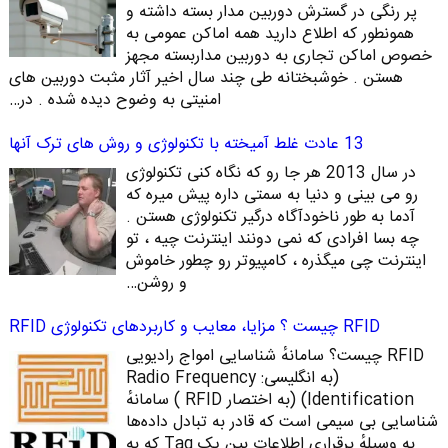
پر رنگی در گسترش دوربین مدار بسته داشته و
همونطور که اطلاع دارید همه اماکن عمومی به
خصوص اماکن تجاری به دوربین مداربسته مجهز
هستن . خوشبختانه طی چند سال اخیر آثار مثبت دوربین های
امنیتی به وضوح دیده شده . در…
13 عادت غلط آمیخته با تکنولوژی و روش های ترک آنها
در سال 2013 هر جا رو که نگاه کنی تکنولوژی
رو می بینی و دنیا به سمتی داره پیش میره که
آدما به طور ناخودآگاه درگیر تکنولوژی هستن .
چه بسا افرادی که نمی دونند اینترنت چیه ، تو
اینترنت چی میگذره ، کامپیوتر رو چطور خاموش
و روشن…
RFID چیست ؟ مزایا، معایب و کاربردهای تکنولوژی RFID
RFID چیست؟ سامانهٔ شناسایی امواج رادیویی
(به انگلیسی: Radio Frequency
Identification)‏ (به اختصار RFID ) سامانهٔ
شناسایی بی‌ سیمی است که قادر به تبادل داده‌ها
به ‌وسیلهٔ برقراری اطلاعات بین یک Tag که به