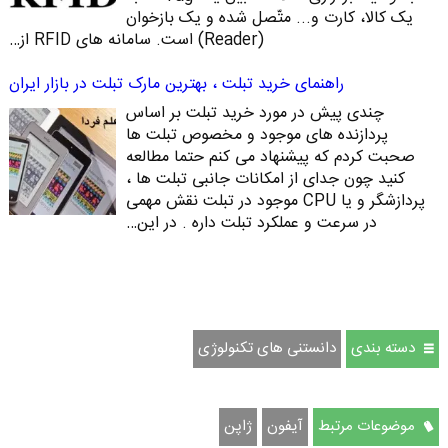
یک کالا، کارت و... متّصل شده‌ و یک بازخوان
(Reader) است. سامانه‌ های RFID از…
راهنمای خرید تبلت ، بهترین مارک تبلت در بازار ایران
چندی پیش در مورد خرید تبلت بر اساس
پردازنده های موجود و مخصوص تبلت ها
صحبت کردم که پیشنهاد می کنم حتما مطالعه
کنید چون جدای از امکانات جانبی تبلت ها ،
پردازشگر و یا CPU موجود در تبلت نقش مهمی
در سرعت و عملکرد تبلت داره . در این…
دسته بندی
دانستنی های تکنولوژی
موضوعات مرتبط
آیفون
ژاپن