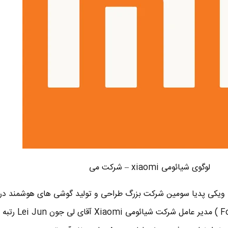
لوگوی شیائومی xiaomi – شرکت می
ومی Xiaomi به گفته ویکی پدیا سومین شرکت بزرگ طراحی و تولید گوشی های هوشمند 