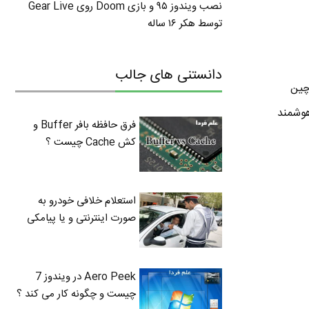
نصب ویندوز ۹۵ و بازی Doom روی Gear Live
توسط هکر ۱۶ ساله
دانستنی های جالب
ل ۲۰۱۰ در شهر پکن چین
ای هوشمند
فرق حافظه بافر Buffer و
کش Cache چیست ؟
استعلام خلافی خودرو به
صورت اینترنتی و یا پیامکی
Aero Peek در ویندوز 7
چیست و چگونه کار می کند ؟