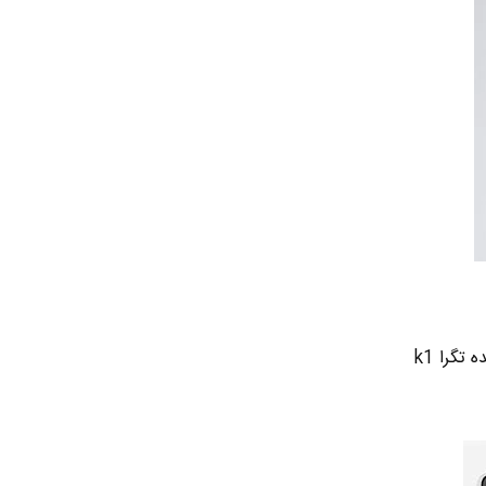
تبلت های شیائومی Xiaomi با کد MiPad معرفی میشن . تبلت Mipad اولین تبلتی هست که از پردازنده تگرا k1