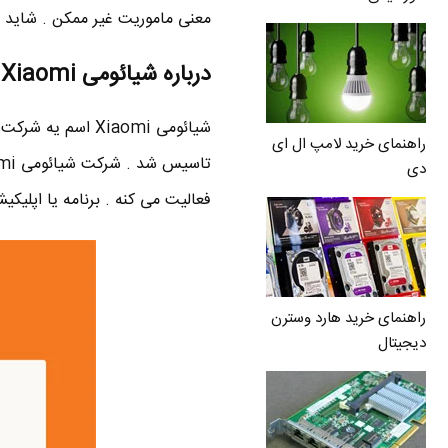
معنی ماموریت غیر ممکن . شاید م
درباره شیائومی Xiaomi
راهنمای خرید لامپ ال ای
دی
فعالیت می کنه . برنامه یا اپلیکی
راهنمای خرید هارد وسترن
دیجیتال