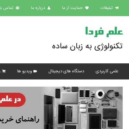
تبلیغات
حمایت از ما
درباره ما
تماس با 
علم فردا
تکنولوژی به زبان ساده
علمی کاربردی
دستگاه های دیجیتال
ویدیو ها
ر