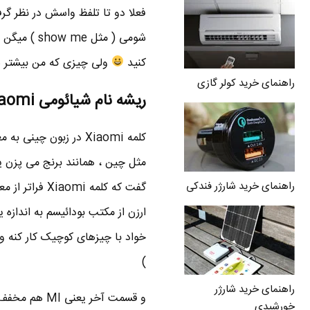
فعلا دو تا تلفظ واسش در نظر گر
شومی ( مثل
کنید
ولی چیزی که من بیشتر ش
راهنمای خرید کولر گازی
ریشه نام شیائومی Xiaomi
کلمه Xiaomi در زبون چینی به معنی “
راهنمای خرید شارژر فندکی
گفت که کلمه Xiaomi فراتر از معنی ارزن هست و قسمت xiao رو به شعار آیین
ارزن از مکتب بودائیسم به انداز
خواد با چیزهای کوچیک کار کنه و 
)
راهنمای خرید شارژر
خورشیدی