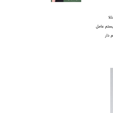
ثل ۳ یا ۴ هست . مثلا
این گوشی ها MIUI هست که یه سیستم عامل
 شرکت هست ) . گوشی Mi4 که پرچم دار