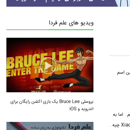
ویدیو های علم فردا
ین اسم
بروسلی Bruce Lee یک بازی اکشن رایگان برای
اندروید و iOS
مه میگم . اما به
هر حال طبق بررسی هایی که انجام دادم هنوز هم کسی به طور دقیق و رسمی نمی دونه تلفظ صحیح Xiaomi چیه .