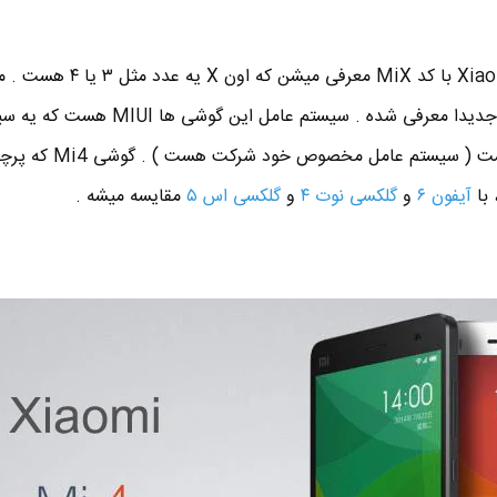
گوشی های هوشمند شیائومی Xiaomi با کد MiX معرفی میشن که اون X یه عدد م
گوشی شیائومی Mi3 یا Mi4 که جدیدا معرفی شده . سیستم عامل 
سورس بسته مبتنی بر اندروید هست ( سیستم عامل مخصوص خود
آیفون ۶
و
گلکسی نوت ۴
و
گلکسی اس ۵
مقایسه میشه .