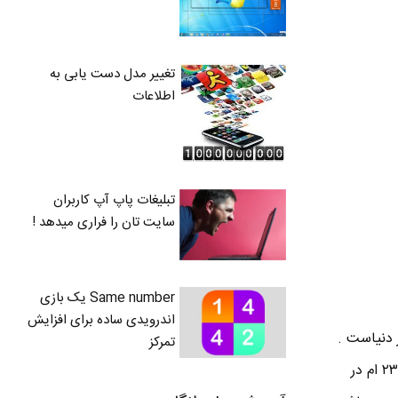
تغییر مدل دست یابی به
اطلاعات
تبلیغات پاپ آپ کاربران
سایت تان را فراری میدهد !
Same number یک بازی
اندرویدی ساده برای افزایش
در دنیاست .
تمرکز
به گفته مجله معتبر فوربز ( Forbes ) مدیر عامل شرکت شیائومی Xiaomi آقای لی جون Lei Jun رتبه ۲۳ ام در