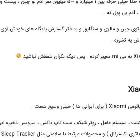
جدول ثروتمندان چین رو داره . به خدا خیلی حرفه بین ۱ میلیارد و ۵۰۰ میلیون نفر آد
، آدم بی پول که …
 نفر کارمند داره توی چین و مالزی و سنگاپور و به فکر گسترش پایگاه های خودش توی
ی وسیع هست .
 تبلت ، سیستم عامل ، روتر شبکه ، ست تاپ باکس ، سرویس ذخیره ابر