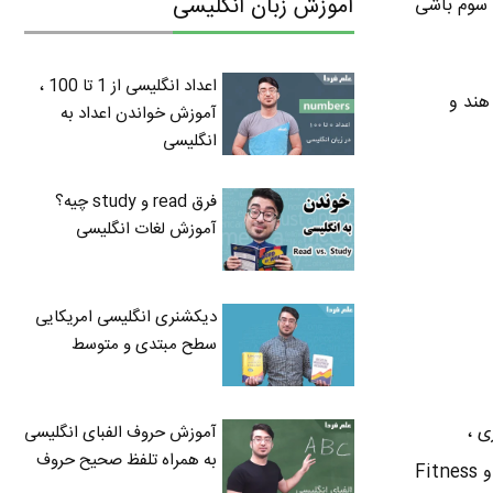
آموزش زبان انگلیسی
م تو چین ، بیست و سوم باشی
اعداد انگلیسی از 1 تا 100 ،
 هند و
آموزش خواندن اعداد به
انگلیسی
فرق read و study چیه؟
آموزش لغات انگلیسی
دیکشنری انگلیسی امریکایی
سطح مبتدی و متوسط
ی ،
آموزش حروف الفبای انگلیسی
به همراه تلفظ صحیح حروف
سرویس پیام رسان ، پاور بانک ( باتری اکسترنال ) و محصولات مرتبط با سلامتی مثل Sleep Tracker و Fitness