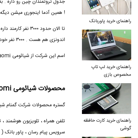
! همین آدما اینجوری میشن دیگه 
راهنمای خرید پاوربانک
تا الان حدود ۳۰۰۰
اندونزی هم هست . ۳۰۰۰ نفر خودش یه کشوره .
اسم این شرکت از شیائومی Xiaomi به می mi تغییر کرده . پس دیگه نگران تلفظش نباشید
راهنمای خرید لپ تاپ
مخصوص بازی
محصولات شیائومی Xiaomi
گستره محصولات شرکت گمنام شیائومی Xiaomi ( برای ایرانی ها ) خیل
راهنمای خرید کارت حافظه
تلفن همراه ، تلویزیون هوشمند ،
گوشی