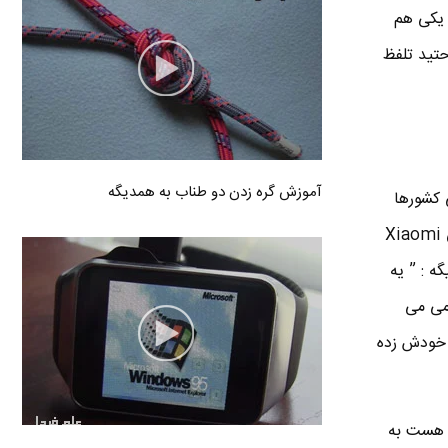
 یکی هم
راحتید تلفظ
آموزش گره زدن دو طناب به همدیگه
برخی کشورها
مثل چین ، همانند برنج می پزن یا سرخ می کنن و می خورن . در سال ۲۰۱۱ ، مدیر عامل شرکت شیائومی Xiaomi
ه : ” یه
ومی می
ه خودش زده
 Mobile Internet هست . البته مخفف Mission Impossible هم هست به