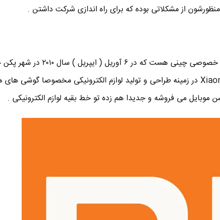
نظورشون از مشکلاتی بوده که برای راه اندازی شرکت داشتن .
شیائومی Xiaomi اسم یه شرکت خصوصی چینی هست که در ۶ آوریل ( ایپریل ) سا
تاسیس شد . شرکت شیائومی Xiaomi در زمینه طراحی و تولید لوازم الکترونیکی مخصوصا گوشی ه
شن موبایل می فروشه و جدیدا هم زده تو خط بقیه لوازم الکترونیکی .