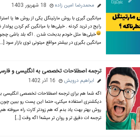
محمدرضا امین زاده
18 شهریور 1403
میانگین گیری با روش مارتینگل یکی از روش ها یا استر
رایج در ترید کردنه . خیلی‌ها با میانگین کم کردن پولدار
خیلی‌ها مثل خودم بدبخت شدن
. اگه بلد باشی چج
میانگین بگیری در بیشتر مواقع میتونی توی بازار سود […]
ترجمه اصطلاحات تخصصی به انگلیسی و فارسی
ابراهیم درویش
16 آذر 1402
اگه شما هم برای ترجمه اصطلاحات تخصصی انگلیسی به 
دیکشنری استفاده میکنی، حتما این پست رو ببین چون 
روش بهتر بهت یاد بدم که هم زودتر کارت راه میوفته هم 
ترجمه ات دقیق تر و روان تر میشه! اگه وقت […]