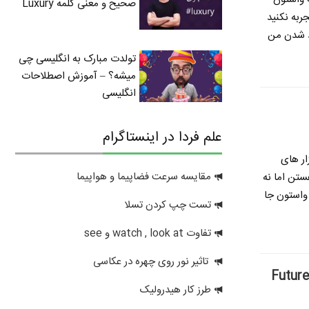
صحیح و معنی کلمه Luxury
ربه نکنید
ید شدن
من
تولدت مبارک به انگلیسی چی
میشه؟ – آموزش اصطلاحات
انگلیسی
علم فردا در اینستاگرام
ار های
مقایسه سرعت فضاپیما و هواپیما
ستن اما نه
 واستون جا
تست چپ کردن تسلا
تفاوت watch , look at و see
تاثیر نور روی چهره در عکاسی
طرز کار هیدرولیک