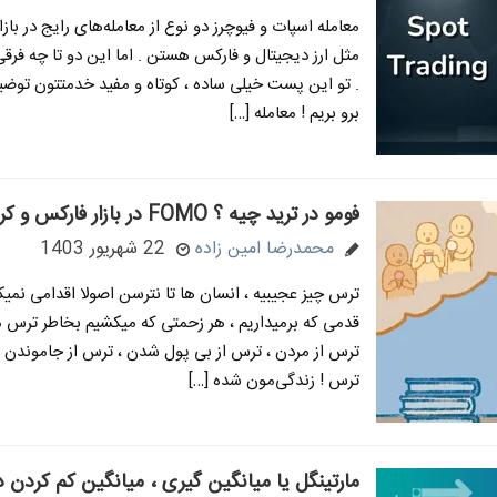
معامله اسپات و فیوچرز دو نوع از معامله‌های رایج در باز
مثل ارز دیجیتال و فارکس هستن . اما این دو تا چه فرقی
. تو این پست خیلی ساده ، کوتاه و مفید خدمتتون توضی
برو بریم ! معامله […]
فومو در ترید چیه ؟ FOMO در بازار فارکس و کریپتو
محمدرضا امین زاده
22 شهریور 1403
ترس چیز عجیبیه ، انسان ها تا نترسن اصولا اقدامی نمیک
قدمی که برمیداریم ، هر زحمتی که میکشیم بخاطر ترس 
ترس از مردن ، ترس از بی پول شدن ، ترس از جاموندن
ترس ! زندگی‌مون شده […]
مارتینگل یا میانگین گیری ، میانگین کم کردن در