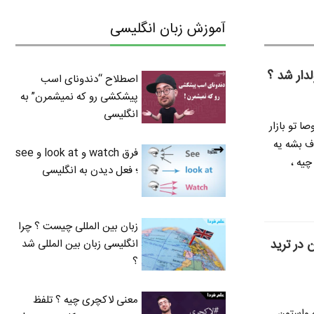
آموزش زبان انگلیسی
لدار شد ؟
اصطلاح “دندونای اسب
پیشکشی رو که نمیشمرن” به
انگلیسی
ا تو بازار
ف بشه یه
فرق watch و look at و see
چیه ،
؛ فعل دیدن به انگلیسی
زبان بین المللی چیست ؟ چرا
 در ترید
انگلیسی زبان بین المللی شد
؟
معنی لاکچری چیه ؟ تلفظ
ه واستون