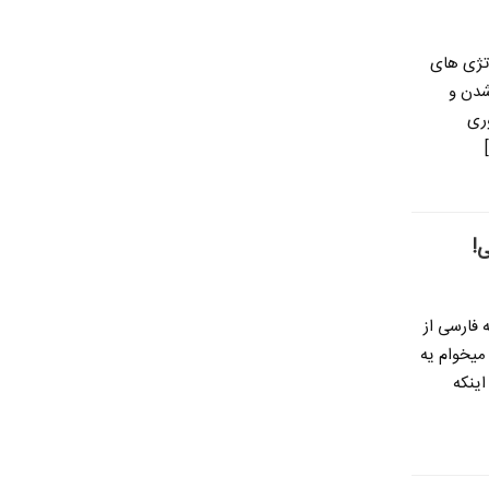
اتژی های
 شدن و
وری
!
فارسی از
میخوام یه
اینکه