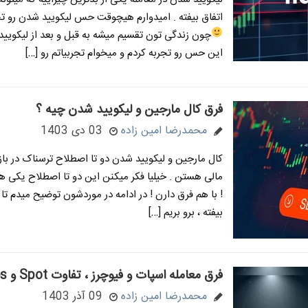
اتفاق بیفته . امیدوارم هیچوقت حس لیکویید شدن رو تج
چون زندگی تون تقسیم میشه به قبل و بعد از لیکوی
این حس رو تجربه کردم و میخوام تجربیاتم رو […]
فرق کال مارجین و لیکویید شدن چیه ؟
محمدرضا امین زاده
03 دی 1403
کال مارجین و لیکویید شدن دو تا اصطلاح ترسناک در باز
مالی هستن . خیلیا فکر میکنن این دو تا اصطلاح یکی ه
! با هم فرق دارن ! در ادامه در موردشون توضیح میدم تا
بیفته ، برو بریم […]
فرق معامله اسپات و فیوچرز ، تفاوت Spot و Futures
محمدرضا امین زاده
09 آذر 1403