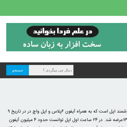
آیفون ۶ نسل هشتم گوشی‌های هوشمند اپل است که به همراه آیفون ۶پلاس و اپل واچ در در تاریخ ۹
سپتامبر ۲۰۱۴ معادل ۱۸ شهریور ۱۳۹۳عرضه شد. در ۲۴ ساعت اول اپل توانست حدود ۴ میلیون آیفون