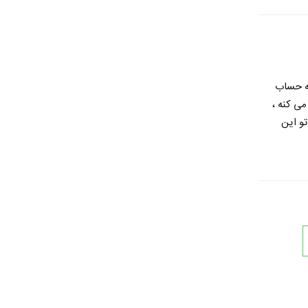
به حساب
می کنه ،
و این