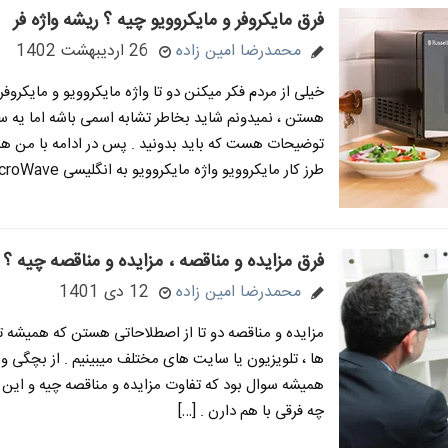
فرق مایکروفر و مایکروویو چیه ؟ ریشه واژه فر
محمدرضا امین زاده
26 اردیبهشت 1402
خیلی از مردم فکر میکنن دو تا واژه مایکروویو و مایکروفر
هستن ، نمیدونم شاید بخاطر تشابه اسمی باشه اما یه 
توضیحات هست که باید بدونید . پس در ادامه با من همر
طرز کار مایکروویو واژه مایکروویو به انگلیسی MicroWave […]
فرق مزایده و مناقصه ، مزایده و مناقصه چیه ؟
محمدرضا امین زاده
12 دی 1401
مزایده و مناقصه دو تا از اصطلاحاتی هستن که همیشه ت
ها ، تلویزیون یا سایت های مختلف میبینیم . از بچگی و
همیشه سوال بود که تفاوت مزایده و مناقصه چیه و این دو
چه فرقی با هم دارن . […]