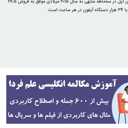
۶ و آیفون ۶پلاس بفروشد. همچنین اپل در سه‌ماههٔ منتهی به سال ۲۰۱۵ میلادی موفق به فروش ۷۴٫۵
است .