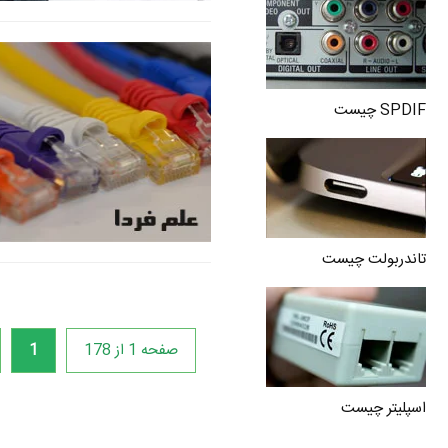
SPDIF چیست
تاندربولت چیست
صفحه 1 از 178
1
اسپلیتر چیست