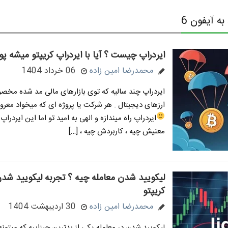
 آیفون 6
ایردراپ چیست ؟ آیا با ایردراپ کریپتو میشه پو
محمدرضا امین زاده
06 خرداد 1404
ایردراپ چند سالیه که توی بازارهای مالی مد شده مخصوص
ارزهای دیجیتال . هر شرکت یا پروژه ای که میخواد معرو
ایردراپ راه میندازه و الهی به امید تو
اما این ایردراپ 
معنیش چیه ، کاربردش چیه ، […]
لیکویید شدن معامله چیه ؟ تجربه لیکویید شدن
کریپتو
محمدرضا امین زاده
30 اردیبهشت 1404
لیکویید شدن در معامله یکی از بدترین چیزاییه که میتون