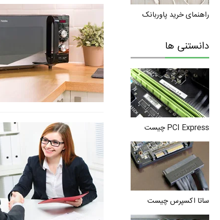
راهنمای خرید پاوربانک
دانستنی ها
PCI Express چیست
ساتا اکسپرس چیست