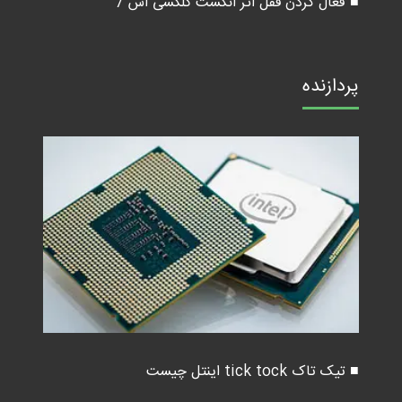
■ فعال کردن قفل اثر انگشت گلکسی اس 7
پردازنده
■ تیک تاک tick tock اینتل چیست