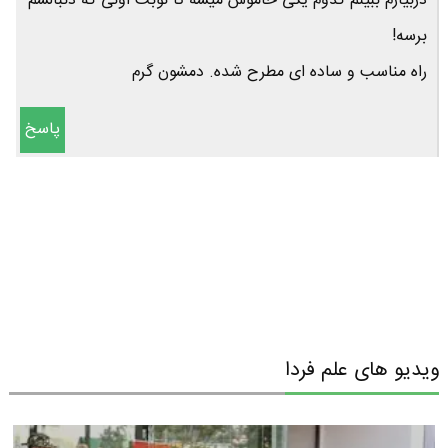
دربیارم ببینم کدوم یکی خاموش میشه تا نوبت اونی که دنبالشم
برسه!
راه مناسب و ساده ای مطرح شده. دمشون گرم
پاسخ
ویدیو های علم فردا