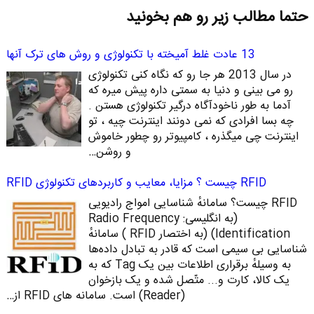
حتما مطالب زیر رو هم بخونید
13 عادت غلط آمیخته با تکنولوژی و روش های ترک آنها
در سال 2013 هر جا رو که نگاه کنی تکنولوژی
رو می بینی و دنیا به سمتی داره پیش میره که
آدما به طور ناخودآگاه درگیر تکنولوژی هستن .
چه بسا افرادی که نمی دونند اینترنت چیه ، تو
اینترنت چی میگذره ، کامپیوتر رو چطور خاموش
و روشن…
RFID چیست ؟ مزایا، معایب و کاربردهای تکنولوژی RFID
RFID چیست؟ سامانهٔ شناسایی امواج رادیویی
(به انگلیسی: Radio Frequency
Identification)‏ (به اختصار RFID ) سامانهٔ
شناسایی بی‌ سیمی است که قادر به تبادل داده‌ها
به ‌وسیلهٔ برقراری اطلاعات بین یک Tag که به
یک کالا، کارت و... متّصل شده‌ و یک بازخوان
(Reader) است. سامانه‌ های RFID از…