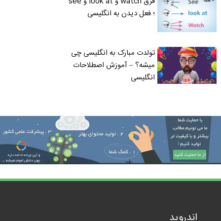
فرق watch و look at و see
؛ فعل دیدن به انگلیسی
تولدت مبارک به انگلیسی چی
میشه؟ – آموزش اصطلاحات
انگلیسی
اندروید