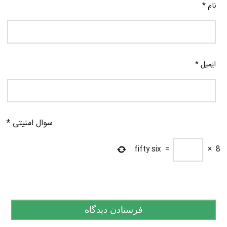
نام
*
ایمیل
*
سوال امنیتی
*
fifty six
=
×
8