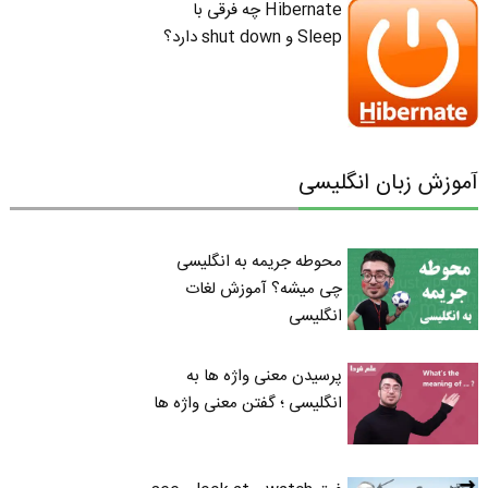
Hibernate چه فرقی با
Sleep و shut down دارد؟
آموزش زبان انگلیسی
محوطه جریمه به انگلیسی
چی میشه؟ آموزش لغات
انگلیسی
پرسیدن معنی واژه ها به
انگلیسی ؛ گفتن معنی واژه ها