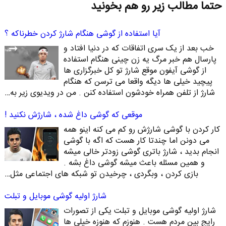
حتما مطالب زیر رو هم بخونید
آیا استفاده از گوشی هنگام شارژ کردن خطرناکه ؟
خب بعد از یک سری اتفاقات که در دنیا افتاد و
پارسال هم خبر مرگ یه زن چینی هنگام استفاده
از گوشی آیفون موقع شارژ تو کل خبرگزاری ها
پیچید خیلی ها دیگه واقعا می ترسن که هنگام
شارژ از تلفن همراه خودشون استفاده کنن . من در ویدیوی زیر به…
موقعی که گوشی داغ شده ، شارژش نکنید !
کار کردن با گوشی شارژش رو کم می کنه اینو همه
می دونن اما چندتا کار هست که اگه با گوشی
انجام بدید ، شارژ باتری گوشی زودتر خالی میشه
و همین مسئله باعث میشه گوشی داغ بشه .
بازی کردن ، وبگردی ، چرخیدن تو شبکه های اجتماعی مثل…
شارژ اولیه گوشی موبایل و تبلت
شارژ اولیه گوشی موبایل و تبلت یکی از تصورات
رایج بین مردم هست . هنوزم که هنوزه خیلی ها