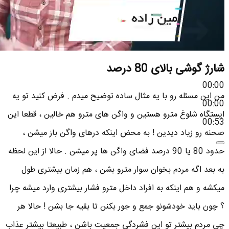
شارژ گوشی بالای 80 درصد
00:00
من این مسئله رو با یه مثال ساده توضیح میدم . فرض کنید تو یه
00:00
ایستگاه شلوغ مترو هستین و واگن های مترو هم خالین ، قطعا این
00:53
صحنه رو زیاد دیدین ! به محض اینکه درهای واگن باز میشن ،
حدود 80 یا 90 درصد فضای واگن ها پر میشن . حالا از این لحظه
به بعد اگه مردم بخوان سوار مترو بشن ، هم زمان بیشتری طول
میکشه و هم اینکه به افراد داخل مترو فشار بیشتری وارد میشه چرا
؟ چون باید خودشونو جمع و جور بکنن تا بقیه جا بشن ! حالا هر
چی مردم بیشتر تو این فشردگی جمعیت باشن ، طبیعتا بیشتر عذاب