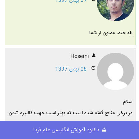
07 بهمن 1397
بله حتما ممنون از شما
Hoseini
06 بهمن 1397
سلام
در برخی منابع گفته شده است که بهتر است جهت کالبیره شدن
گوشی ، هفته ای (ماهی ) یکبار ، شارژ گوشی کاملا خالی شده تا
دانلود آموزش انگلیسی علم فردا
به صفر درصد برسد و گوشی خاموش شود و بعد تا صد درصد