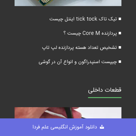
■ تیک تاک tick tock اینتل چیست
■ پردازنده Core M چیست ؟
■ تشخیص تعداد هسته پردازنده لپ تاپ
■ چیپست اسنپدراگون و انواع آن در گوشی
قطعات داخلی
دانلود آموزش انگلیسی علم فردا