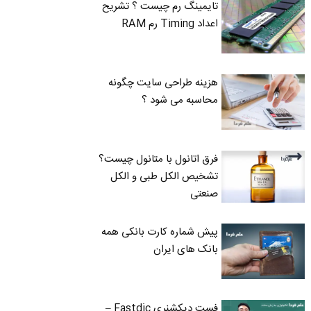
تایمینگ رم چیست ؟ تشریح
اعداد Timing رم RAM
هزینه طراحی سایت چگونه
محاسبه می شود ؟
فرق اتانول با متانول چیست؟
تشخیص الکل طبی و الکل
صنعتی
پیش شماره کارت بانکی همه
بانک های ایران
فست دیکشنری Fastdic –