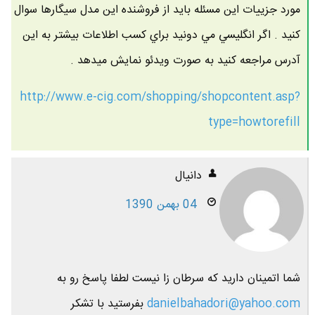
مورد جزييات اين مسئله بايد از فروشنده اين مدل سيگارها سوال
كنيد . اگر انگليسي مي دونيد براي كسب اطلاعات بيشتر به اين
آدرس مراجعه كنيد به صورت ويدئو نمايش ميدهد .
http://www.e-cig.com/shopping/shopcontent.asp?
type=howtorefill
دانيال
04 بهمن 1390
شما اتمينان داريد كه سرطان زا نيست لطفا پاسخ رو به
danielbahadori@yahoo.com
بفرستيد با تشكر