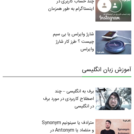
چند حساب کاربری در
اینستاگرام به طور همزمان
شارژ وایرلس یا بی سیم
چیست ؟ طرز کار شارژ
وایرلس
آموزش زبان انگلیسی
برف به انگلیسی – چند
اصطلاح کاربردی در مورد برف
در انگلیسی
مترادف یا سینونیم Synonym
و متضاد یا Antonym در