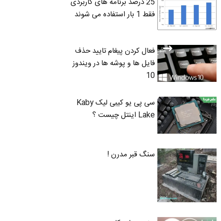
25 درصد برنامه های کاربردی
فقط 1 بار استفاده می شوند
فعال کردن پیغام تایید حذف
فایل ها و پوشه ها در ویندوز
10
سی پی یو کیبی لیک Kaby
Lake اینتل چیست ؟
سنگ قبر مدرن !