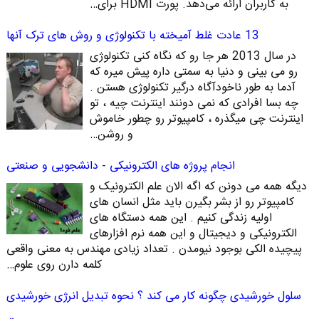
به کاربران ارائه می‌دهد. پورت HDMI برای…
13 عادت غلط آمیخته با تکنولوژی و روش های ترک آنها
در سال 2013 هر جا رو که نگاه کنی تکنولوژی
رو می بینی و دنیا به سمتی داره پیش میره که
آدما به طور ناخودآگاه درگیر تکنولوژی هستن .
چه بسا افرادی که نمی دونند اینترنت چیه ، تو
اینترنت چی میگذره ، کامپیوتر رو چطور خاموش
و روشن…
انجام پروژه های الکترونیکی - دانشجویی و صنعتی
دیگه همه می دونن که اگه الان علم الکترونیک و
کامپیوتر رو از بشر بگیرن باید مثل انسان های
اولیه زندگی کنیم . این همه دستگاه های
الکترونیکی و دیجیتال و این همه نرم افزارهای
پیچیده الکی بوجود نیومدن . تعداد زیادی مهندس به معنی واقعی
کلمه دارن روی علوم…
سلول خورشیدی چگونه کار می کند ؟ نحوه تبدیل انرژی خورشیدی