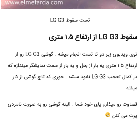
تست سقوط LG G3
سقوط LG G3 از ارتفاع ۱.۵ متری
توی ویدیوی زیر دو تا تست انجام میشه . گوشی LG G3 رو از
ارتفاع ۱.۵ متری یه بار از بغل و یه بار از سمت نمایشگر میندازه که
در کمال تعجب LG G3 نابود میشه . جوری که تاچ گوشی از کار
میفته
قضاوت رو میذارم پای خود شما . البته گوشی رو به صورت نامردی
پرت می کنن