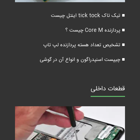
■ تیک تاک tick tock اینتل چیست
■ پردازنده Core M چیست ؟
■ تشخیص تعداد هسته پردازنده لپ تاپ
■ چیپست اسنپدراگون و انواع آن در گوشی
قطعات داخلی