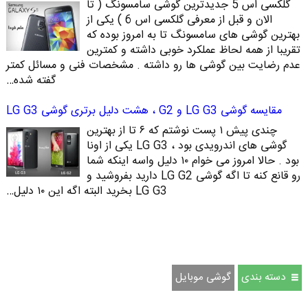
گلکسی اس 5 جدیدترین گوشی سامسونگ ( تا
الان و قبل از معرفی گلکسی اس 6 ) یکی از
بهترین گوشی های سامسونگ تا به امروز بوده که
تقریبا از همه لحاظ عملکرد خوبی داشته و کمترین
عدم رضایت بین گوشی ها رو داشته . مشخصات فنی و مسائل کمتر
گفته شده…
مقایسه گوشی LG G3 و G2 ، هشت دلیل برتری گوشی LG G3
چندی پیش ۱ پست نوشتم که ۶ تا از بهترین
گوشی های اندرویدی بود ، LG G3 یکی از اونا
بود . حالا امروز می خوام ۱۰ دلیل واسه اینکه شما
رو قانع کنه تا اگه گوشی LG G2 دارید بفروشید و
LG G3 بخرید البته اگه این ۱۰ دلیل…
دسته بندی
گوشی موبایل