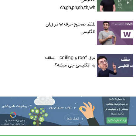
انگلیسی –
ch,gh,ph,sh,th,wh
تلفظ صحیح حرف w در زبان
انگلیسی
فرق roof و ceiling – سقف
به انگلیسی چی میشه؟