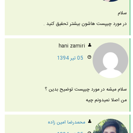
سلام
در مورد چیپست هاشون بیشتر تحقیق کنید .
hani zamiri
05 تیر 1394
سلام میشه در مورد چیپست توضیح بدین ؟
من اصلا نمیدونم چیه
محمدرضا امين زاده