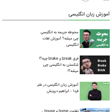
آموزش زبان انگلیسی
محوطه جریمه به انگلیسی
چی میشه؟ آموزش لغات
انگلیسی
فرق break و brake چیه؟!
شکستن به انگلیسی چی
میشه؟!
آموزش زبان انگلیسی در علم
فردا – ابراهیم درویش
تفاوت home و house –