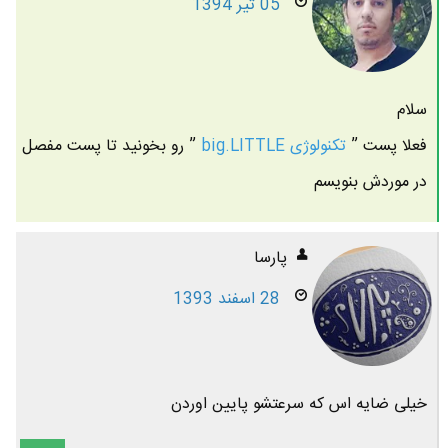
05 تیر 1394
سلام
فعلا پست ”
تکنولوژی big.LITTLE
” رو بخونید تا پست مفصل
در موردش بنویسم
پارسا
28 اسفند 1393
خیلی ضایه اس که سرعتشو پایین اوردن