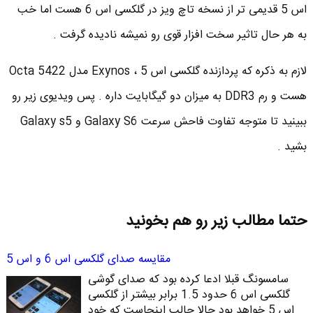
اس 5 قدیمی تر از نسخه تاچ ویز در گلکسی اس 6 هست اما خب
به هر حال تاثیر سخت افزار قوی رو نمیشه نادیده گرفت .
لازم به ذکره که پردازنده گلکسی اس 5 ، Exynos مدل Octa 5422
هست و رم DDR3 به میزان دو گیگابایت داره . پس ویدیوی زیر رو
ببینید تا متوجه تفاوت فاحش سرعت Galaxy S6 و Galaxy s5
بشید .
حتما مطالب زیر رو هم بخونید
مقایسه صدای گلکسی اس 6 و اس 5
سامسونگ قبلا ادعا کرده بود که صدای گوشی
گلکسی اس 6 حدود 1.5 برابر بیشتر از گلکسی
اس 5 خواهد بود حالا جالب اینجاست که خود