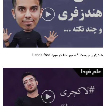
هندزفری چیست ؟ تصور غلط در مورد Hands free