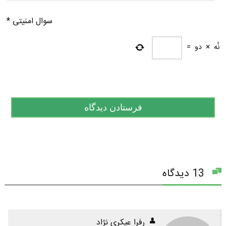
سوال امنیتی
*
نُه
×
دو
=
13 دیدگاه
رفرا عیکری نژاد