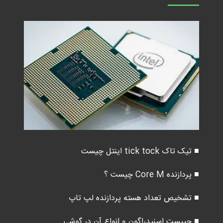
■ تیک تاک tick tock اینتل چیست
■ پردازنده Core M چیست ؟
■ تشخیص تعداد هسته پردازنده لپ تاپ
■ چیپست اسنپدراگون و انواع آن در گوشی