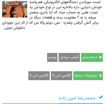
تست سوزاندن دستگاههای الکترونیکی هم واسه
خودش دنیایی داره بالاخره این در نوع خودش یه
تست علمی به حساب میاد که آیا باتری منفجر
میشه یا نه ؟ مقاومت بدنه و قطعات دیگه در
برابر آتش گرفتن چقدره . نمی دونم والا من که از کار این جوونای
دلخوش خیلی…
دسته بندی
گوشی موبایل
ویدیو
موضوعات مرتبط
گلکسی اس 5
گلکسی اس 6
محمدرضا امین زاده